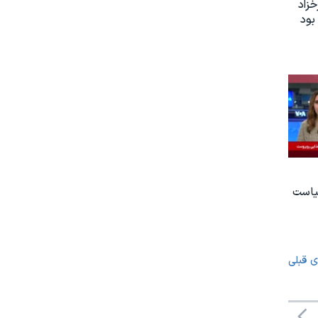
زاد
بود
یاست
ی قبلی