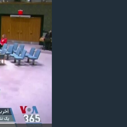
مستندها
فرهنگ و زندگی
حقوق شهروندی
انتخابات ریاست جمهوری آمریکا ۲۰۲۴
اقتصادی
حمله جمهوری اسلامی به اسرائیل
رمز مهسا
علم و فناوری
اسرائیل در جنگ
ورزش زنان در ایران
گالری عکس
اعتراضات زن، زندگی، آزادی
آرشیو پخش زنده
مجموعه مستندهای دادخواهی
تریبونال مردمی آبان ۹۸
دادگاه حمید نوری
چهل سال گروگان‌گیری
قانون شفافیت دارائی کادر رهبری ایران
اعتراضات مردمی آبان ۹۸
اسرائیل در جنگ