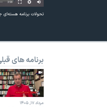
Auto
3:58
نرگس محمدی برنده جایزه نوبل صلح
240p
تحولات برنامه هسته‌ای
همایش محافظه‌کاران آمریکا «سی‌پک»
360p
صفحه‌های ویژه
480p
سفر پرزیدنت ترامپ به چین
720p
1080p
برنامه های قبل
مرداد ۱۷, ۱۴۰۵