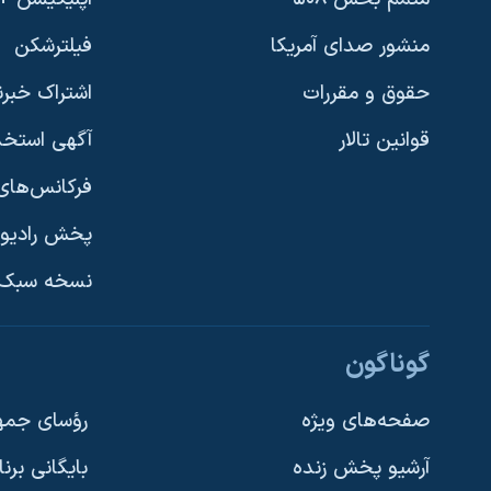
منشور صدای آمریکا
فیلترشکن
حقوق و مقررات
اشتراک خبرن
قوانین تالار
آگهی استخد
فرکانس‌های 
پخش رادیو
یادگیری زبان انگلیسی
نسخه سبک 
دنبال کنید
گوناگون
صفحه‌های ویژه
رؤسای جمهو
آرشیو پخش زنده
بایگانی برن
زبانهای مختلف