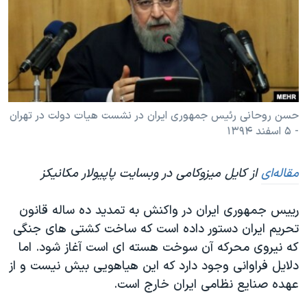
دنبال کنید
مستندها
فرهنگ و زندگی
حقوق شهروندی
انتخابات ریاست جمهوری آمریکا ۲۰۲۴
اقتصادی
حمله جمهوری اسلامی به اسرائیل
رمز مهسا
علم و فناوری
زبانهای مختلف
اسرائیل در جنگ
ورزش زنان در ایران
حسن روحانی رئیس جمهوری ایران در نشست هیات دولت در تهران
- ۵ اسفند ۱۳۹۴
گالری عکس
اعتراضات زن، زندگی، آزادی
آرشیو پخش زنده
مجموعه مستندهای دادخواهی
مقاله‌ای
از کایل میزوکامی در وبسایت پاپیولار مکانیکز
تریبونال مردمی آبان ۹۸
رییس جمهوری ایران در واکنش به تمدید ده ساله قانون
دادگاه حمید نوری
تحریم ایران دستور داده است که ساخت کشتی های جنگی
چهل سال گروگان‌گیری
که نیروی محرکه آن سوخت هسته ای است آغاز شود. اما
قانون شفافیت دارائی کادر رهبری ایران
دلایل فراوانی وجود دارد که این هیاهویی بیش نیست و از
عهده صنایع نظامی ایران خارج است.
اعتراضات مردمی آبان ۹۸