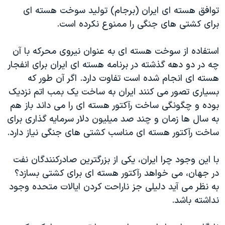
اسرائیل در جنگ
توافق هسته ای ایران (برجام) تولید سوخت هسته ای
نرگس محمدی برنده جایزه نوبل صلح
برای کشتی های جنگی را ممنوع نکرده است.
همایش محافظه‌کاران آمریکا «سی‌پک»
استفاده از سوخت هسته ای به عنوان نیروی محرکه با آن
صفحه‌های ویژه
چه در دو دهه گذشته در برنامه هسته ای ایران برای انفجار
سفر پرزیدنت ترامپ به چین
هسته ای انجام شده است تفاوت دارد. اگر آن طور که
بسیاری تصور می کنند ایران به ساخت یک بمب اتم نزدیک
بوده و چگونگی ساخت رآکتور هسته ای را می داند باز هم
به سال ها زمان و چند صد میلیون دلار سرمایه گذاری برای
ساخت رآکتور هسته ای مناسب کشتی های جنگی نیاز دارد.
با این وجود چرا ایران، یکی از بزرگترین صادرکنندگان نفت
در جهان، می خواهد رآکتور هسته ای برای کشتی بسازد؟
به نظر می آید دلیلی جز ناراحت کردن ایالات متحده وجود
نداشته باشد.