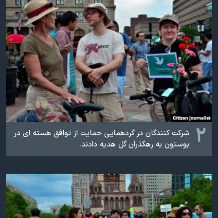
اسرائیل در جنگ
نرگس محمدی برنده جایزه نوبل صلح
همایش محافظه‌کاران آمریکا «سی‌پک»
صفحه‌های ویژه
سفر پرزیدنت ترامپ به چین
۲
شرکت کنندگان در گردهمایی حمایت از توافق هسته ای در
بوستون به رهگذران گل هدیه دادند.