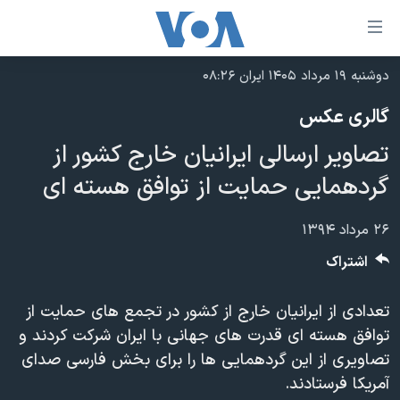
ینکهای
ابل
سترسی
دوشنبه ۱۹ مرداد ۱۴۰۵ ایران ۰۸:۲۶
خانه
هش
گالری عکس
نسخه سبک وب‌سایت
ه
تصاویر ارسالی ایرانیان خارج کشور از
حتوای
موضوع ها
صلی
گردهمایی حمایت از توافق هسته ای
برنامه های تلویزیونی
ایران
هش
جدول برنامه ها
ه
آمریکا
۲۶ مرداد ۱۳۹۴
فحه
صفحه‌های ویژه
جهان
اشتراک
صلی
فرکانس‌های صدای آمریکا
ورزشی
جام جهانی ۲۰۲۶
هش
تعدادی از ایرانیان خارج از کشور در تجمع های حمایت از
پخش رادیویی
ه
گزیده‌ها
عملیات خشم حماسی
توافق هسته ای قدرت های جهانی با ایران شرکت کردند و
ستجو
۲۵۰سالگی آمریکا
ویژه برنامه‌ها
تصاویری از این گردهمایی ها را برای بخش فارسی صدای
یادگیری زبان انگلیسی
آمریکا فرستادند.
ویدیوها
بایگانی برنامه‌های تلویزیونی