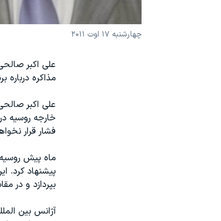
نرگس محمدی برنده جایزه نوبل صلح
همایش محافظه‌کاران آمریکا «سی‌پک»
چهارشنبه ۱۷ اوت ۲۰۱۱
صفحه‌های ویژه
علی اکبر صالحی 
سفر پرزیدنت ترامپ به چین
مذاکره درباره برن
علی اکبر صالحی 
خارجه روسیه در 
فشار قرار نخواه
ماه پیش روسیه 
پیشنهاد کرد. ای
بپردازد و در مق
آژانس بین الملل