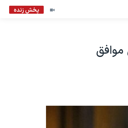
پخش زنده
 موافق