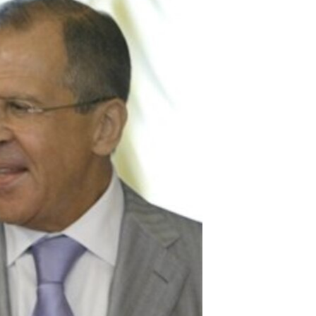
مستندها
فرهنگ و زندگی
حقوق شهروندی
انتخابات ریاست جمهوری آمریکا ۲۰۲۴
اقتصادی
حمله جمهوری اسلامی به اسرائیل
رمز مهسا
علم و فناوری
اسرائیل در جنگ
ورزش زنان در ایران
گالری عکس
اعتراضات زن، زندگی، آزادی
آرشیو پخش زنده
مجموعه مستندهای دادخواهی
تریبونال مردمی آبان ۹۸
دادگاه حمید نوری
چهل سال گروگان‌گیری
قانون شفافیت دارائی کادر رهبری ایران
اعتراضات مردمی آبان ۹۸
اسرائیل در جنگ