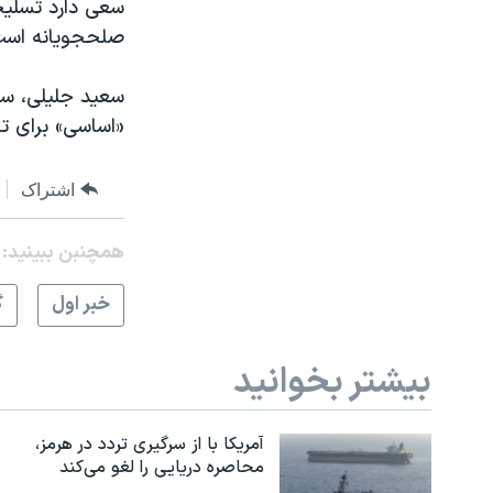
سعی دارد تسلیح
صلحجویانه است
سعید جلیلی، سرپ
«اساسی» برای تج
اشتراک
همچنبن ببینید:
خبر اول
گ
بیشتر بخوانید
آمریکا با از سرگیری تردد در هرمز،
محاصره دریایی را لغو می‌کند