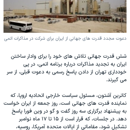
دنبال کنید
مستندها
فرهنگ و زندگی
حقوق شهروندی
انتخابات ریاست جمهوری آمریکا ۲۰۲۴
اقتصادی
حمله جمهوری اسلامی به اسرائیل
رمز مهسا
علم و فناوری
دعوت مجدد قدرت های جهانی از ایران برای شرکت در مذاکرات اتمی
زبانهای مختلف
اسرائیل در جنگ
ورزش زنان در ایران
شش قدرت جهانی تلاش های خود را برای وادار ساختن
گالری عکس
اعتراضات زن، زندگی، آزادی
ایران به تجدید مذاکرات درباره برنامه اتمی، در پی
آرشیو پخش زنده
مجموعه مستندهای دادخواهی
خودداری تهران از دادن پاسخ رسمی به دعوت قبلی، از سر
می گیرند.
تریبونال مردمی آبان ۹۸
دادگاه حمید نوری
کاترین آشتون، مسئول سیاست خارجی اتحادیه اروپا، که
چهل سال گروگان‌گیری
نماینده قدرت های جهانی است، روز جمعه از ایران خواست
به پیشنهاد برگزاری سه روز گفت و گو در وین فورا پاسخ
قانون شفافیت دارائی کادر رهبری ایران
دهد. در جلسات، که قرار است از ۱۵ تا ۱۷ ماه نوامبر
اعتراضات مردمی آبان ۹۸
تشکیل شود، مقاماتی از ایالات متحده آمریکا، روسیه،