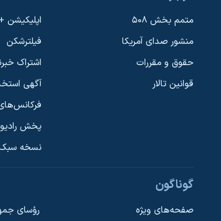
متمم بخش ۵۰۸
اپلیکیشن +VOA
منشور صدای آمریکا
فیلترشکن
حقوق و مقررات
اشتراک خبرن
قوانین تالار
آگهی استخد
فرکانس‌های 
پخش رادیو
یادگیری زبان انگلیسی
نسخه سبک 
دنبال کنید
گوناگون
صفحه‌های ویژه
رؤسای جمهو