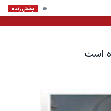
پخش زنده
ه است