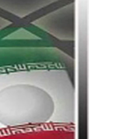
مستندها
فرهنگ و زندگی
حقوق شهروندی
انتخابات ریاست جمهوری آمریکا ۲۰۲۴
اقتصادی
حمله جمهوری اسلامی به اسرائیل
رمز مهسا
علم و فناوری
اسرائیل در جنگ
ورزش زنان در ایران
گالری عکس
اعتراضات زن، زندگی، آزادی
آرشیو پخش زنده
مجموعه مستندهای دادخواهی
تریبونال مردمی آبان ۹۸
دادگاه حمید نوری
چهل سال گروگان‌گیری
قانون شفافیت دارائی کادر رهبری ایران
اعتراضات مردمی آبان ۹۸
اسرائیل در جنگ