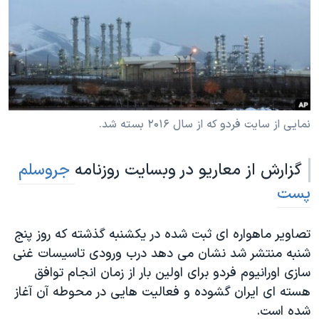
دنبال کنید
مستندها
فرهنگ و زندگی
حقوق شهروندی
انتخابات ریاست جمهوری آمریکا ۲۰۲۴
اقتصادی
حمله جمهوری اسلامی به اسرائیل
رمز مهسا
علم و فناوری
زبانهای مختلف
اسرائیل در جنگ
ورزش زنان در ایران
نمایی از سایت فردو که از سال ۲۰۱۶ بسته شد.
گالری عکس
اعتراضات زن، زندگی، آزادی
گزارش از معاریو در وبسایت روزنامه
جروسلم
آرشیو پخش زنده
مجموعه مستندهای دادخواهی
پست
تریبونال مردمی آبان ۹۸
دادگاه حمید نوری
تصاویر ماهواره ای ثبت شده در یکشنبه گذشته که روز پنج
چهل سال گروگان‌گیری
شنبه منتشر شد نشان می دهد درب ورودی تاسیسات غنی
سازی اورانیوم فردو برای اولین بار از زمان انجام توافق
قانون شفافیت دارائی کادر رهبری ایران
هسته ای ایران گشوده و فعالیت هایی در محوطه آن آغاز
اعتراضات مردمی آبان ۹۸
شده است.