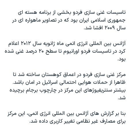
اسرائیل در جنگ
تاسیسات غنی سازی فردو بخشی از برنامه هسته ای
نرگس محمدی برنده جایزه نوبل صلح
جمهوری اسلامی ایران بود که در تصاویر ماهواره ای در
همایش محافظه‌کاران آمریکا «سی‌پک»
سال ۲۰۰۹ افشا شد.
صفحه‌های ویژه
آژانس بین المللی انرژی اتمی ماه ژانویه سال ۲۰۱۲ اعلام
سفر پرزیدنت ترامپ به چین
کرد در تاسیسات فردو اورانیوم تا سطح ۲۰ درصد غنی شده
بود.
مرکز غنی سازی فردو در اعماق کوهستان ساخته شد تا
ظاهرا از حملات هوایی احتمالی اسرائیل در امان باشد.
بیشتر سنتریفیوژهای این مرکز در چارچوب برجام برچیده
شد.
بنا بر گزارش های آژانس بین المللی انرژی اتمی، این مرکز
برای مصارف غیر نظامی تغییر کاربری داده شد.