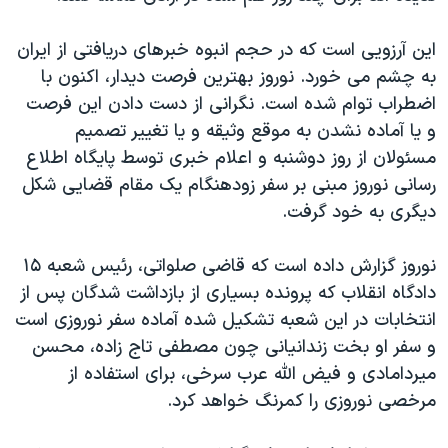
دنبال کنید
مستندها
فرهنگ و زندگی
این آرزویی است که در حجم انبوه خبرهای دریافتی از ایران
حقوق شهروندی
انتخابات ریاست جمهوری آمریکا ۲۰۲۴
به چشم می خورد. نوروز بهترین فرصت دیدار، اکنون با
اقتصادی
حمله جمهوری اسلامی به اسرائیل
اضطراب توام شده است. نگرانی از دست دادن این فرصت
و یا آماده نشدن به موقع وثیقه و یا تغییر تصمیم
رمز مهسا
علم و فناوری
زبانهای مختلف
مسئولان از روز دوشنبه و اعلام خبری توسط پایگاه اطلاع
اسرائیل در جنگ
ورزش زنان در ایران
رسانی نوروز مبنی بر سفر زودهنگام یک مقام قضایی شکل
گالری عکس
اعتراضات زن، زندگی، آزادی
دیگری به خود گرفت.
آرشیو پخش زنده
مجموعه مستندهای دادخواهی
نوروز گزارش داده است که قاضی صلواتی، رئیس شعبه ۱۵
تریبونال مردمی آبان ۹۸
دادگاه انقلاب که پرونده بسیاری از بازداشت شدگان پس از
دادگاه حمید نوری
انتخابات در این شعبه تشکیل شده آماده سفر نوروزی است
و سفر او بخت زندانیانی چون مصطفی تاج زاده، محسن
چهل سال گروگان‌گیری
میردامادی و فیض الله عرب سرخی، برای استفاده از
قانون شفافیت دارائی کادر رهبری ایران
مرخصی نوروزی را کمرنگ خواهد کرد.
اعتراضات مردمی آبان ۹۸