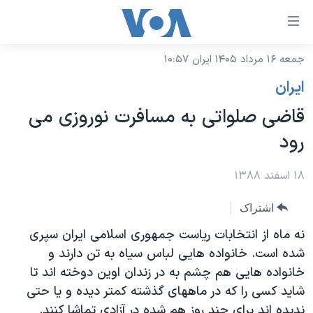
ینکهای
ابل
سترسی
جمعه ۱۶ مرداد ۱۴۰۵ ایران ۱۰:۵۷
خانه
هش
ايران
نسخه سبک وب‌سایت
ه
قاضی صلواتی به مسافرت نوروزی می
حتوای
موضوع ها
رود
صلی
برنامه های تلویزیونی
ایران
هش
جدول برنامه ها
۱۸ اسفند ۱۳۸۸
ه
آمریکا
فحه
صفحه‌های ویژه
جهان
اشتراک
صلی
فرکانس‌های صدای آمریکا
ورزشی
جام جهانی ۲۰۲۶
نه ماه از انتخابات ریاست جمهوری اسلامی ایران سپری
هش
پخش رادیویی
شده است. خانواده هایی لباس سیاه به تن دارند و
ه
گزیده‌ها
عملیات خشم حماسی
خانواده هایی هم چشم به در زندان اوین دوخته اند تا
ستجو
۲۵۰سالگی آمریکا
ویژه برنامه‌ها
یادگیری زبان انگلیسی
شاید کسی را که در ماههای گذشته کمتر دیده و یا حتی
ویدیوها
بایگانی برنامه‌های تلویزیونی
ندیده اند برای چند روز هم شده در آزادی تماشا کنند.