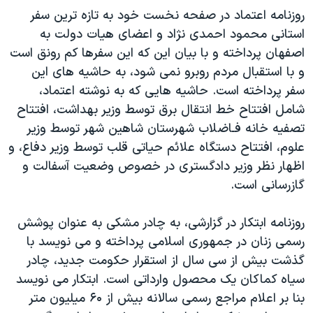
اسرائیل در جنگ
روزنامه اعتماد در صفحه نخست خود به تازه ترین سفر
نرگس محمدی برنده جایزه نوبل صلح
استانی محمود احمدی نژاد و اعضای هیات دولت به
اصفهان پرداخته و با بیان این که این سفرها کم رونق است
همایش محافظه‌کاران آمریکا «سی‌پک»
و با استقبال مردم روبرو نمی شود، به حاشیه های این
صفحه‌های ویژه
سفر پرداخته است. حاشیه هایی که به نوشته اعتماد،
سفر پرزیدنت ترامپ به چین
شامل افتتاح خط انتقال برق توسط وزیر بهداشت، افتتاح
تصفیه خانه فـاضلاب شهرستان شاهین شهر توسط وزیر
علوم، افتتاح دستگاه علائم حیاتی قلب توسط وزیر دفاع، و
اظهار نظر وزیر دادگستری در خصوص وضعیت آسفالت و
گازرسانی است.
روزنامه ابتکار در گزارشی، به چادر مشکی به عنوان پوشش
رسمی زنان در جمهوری اسلامی پرداخته و می نویسد با
گذشت بیش از سی سال از استقرار حکومت جدید، چادر
سیاه کماکان یک محصول وارداتی است. ابتکار می نویسد
بنا بر اعلام مراجع رسمی سالانه بیش از ۶۰ میلیون متر