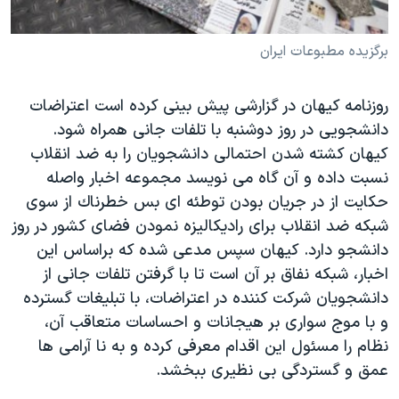
دنبال کنید
مستندها
فرهنگ و زندگی
برگزیده مطبوعات ایران
حقوق شهروندی
انتخابات ریاست جمهوری آمریکا ۲۰۲۴
اقتصادی
حمله جمهوری اسلامی به اسرائیل
روزنامه کیهان در گزارشی پیش بینی کرده است اعتراضات
رمز مهسا
علم و فناوری
دانشجویی در روز دوشنبه با تلفات جانی همراه شود.
زبانهای مختلف
اسرائیل در جنگ
ورزش زنان در ایران
کیهان کشته شدن احتمالی دانشجویان را به ضد انقلاب
نسبت داده و آن گاه می نویسد مجموعه اخبار واصله
گالری عکس
اعتراضات زن، زندگی، آزادی
حكایت از در جریان بودن توطئه ای بس خطرناك از سوی
آرشیو پخش زنده
مجموعه مستندهای دادخواهی
شبكه ضد انقلاب برای رادیكالیزه نمودن فضای كشور در روز
تریبونال مردمی آبان ۹۸
دانشجو دارد. کیهان سپس مدعی شده که براساس این
اخبار، شبكه نفاق بر آن است تا با گرفتن تلفات جانی از
دادگاه حمید نوری
دانشجویان شركت كننده در اعتراضات، با تبلیغات گسترده
چهل سال گروگان‌گیری
و با موج سواری بر هیجانات و احساسات متعاقب آن،
قانون شفافیت دارائی کادر رهبری ایران
نظام را مسئول این اقدام معرفی كرده و به نا آرامی ها
عمق و گستردگی بی نظیری ببخشد.
اعتراضات مردمی آبان ۹۸