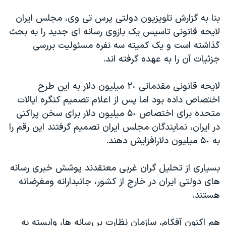
اسرائیل در جنگ
بنا به گزارش تلویزیون دولتی پرس تی وی، مجلس ایران
نرگس محمدی برنده جایزه نوبل صلح
لایحه قانونی تاسیس یک بازوی رسانه ای جدید را به بحث
همایش محافظه‌کاران آمریکا «سی‌پک»
گذاشته است و یک کمیته سه نفره مسئولیت بررسی
صفحه‌های ویژه
جزئیات آن را به عهده گرفته اند.
سفر پرزیدنت ترامپ به چین
لایحه قانونی مقدماتی ٢٠ میلیون دلار به این طرح
اختصاص داده بود اما پس از اعلام تصمیم کنگره ایالات
متحده برای اختصاص ۵٠ میلیون دلار برای سخن پراکنی
در ایران، نمایندگان مجلس ایران تصمیم گرفتند این رقم را
به ۵٠ میلیون دلارافزایش دهند.
بسیاری از تحلیل گران غربی معتقدند پوشش خبری رسانه
های دولتی ایران در خارج از کشور، جانبدارانه ومغرضانه
هستند.
هم اکنون آفکام، سازمان نظارت بر رسانه ها، وابسته به