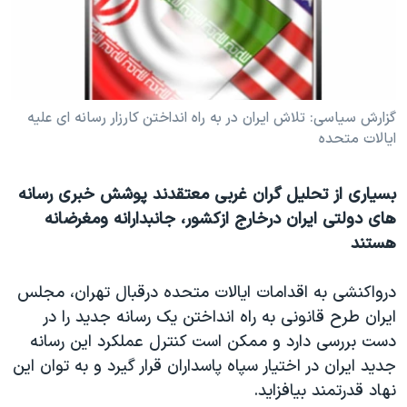
دنبال کنید
مستندها
فرهنگ و زندگی
حقوق شهروندی
انتخابات ریاست جمهوری آمریکا ۲۰۲۴
اقتصادی
حمله جمهوری اسلامی به اسرائیل
گزارش سیاسی: تلاش ایران در به راه انداختن کارزار رسانه ای علیه
رمز مهسا
علم و فناوری
ایالات متحده
زبانهای مختلف
اسرائیل در جنگ
ورزش زنان در ایران
گالری عکس
اعتراضات زن، زندگی، آزادی
بسیاری از تحلیل گران غربی معتقدند پوشش خبری رسانه
آرشیو پخش زنده
مجموعه مستندهای دادخواهی
های دولتی ایران درخارج ازکشور، جانبدارانه ومغرضانه
هستند
تریبونال مردمی آبان ۹۸
دادگاه حمید نوری
درواکنشی به اقدامات ایالات متحده درقبال تهران، مجلس
چهل سال گروگان‌گیری
ایران طرح قانونی به راه انداختن یک رسانه جدید را در
دست بررسی دارد و ممکن است کنترل عملکرد این رسانه
قانون شفافیت دارائی کادر رهبری ایران
جدید ایران در اختیار سپاه پاسداران قرار گیرد و به توان این
اعتراضات مردمی آبان ۹۸
نهاد قدرتمند بیافزاید.