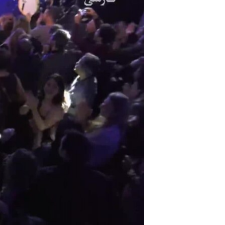
مستندها
فرهنگ و زندگی
حقوق شهروندی
انتخابات ریاست جمهوری آمریکا ۲۰۲۴
اقتصادی
حمله جمهوری اسلامی به اسرائیل
رمز مهسا
علم و فناوری
اسرائیل در جنگ
ورزش زنان در ایران
گالری عکس
اعتراضات زن، زندگی، آزادی
آرشیو پخش زنده
مجموعه مستندهای دادخواهی
تریبونال مردمی آبان ۹۸
دادگاه حمید نوری
چهل سال گروگان‌گیری
قانون شفافیت دارائی کادر رهبری ایران
اعتراضات مردمی آبان ۹۸
اسرائیل در جنگ