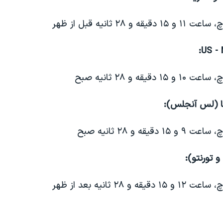
ا (لس آنجلس):
و تورنتو):