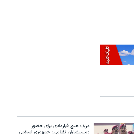
عراق: هیچ قراردادی برای حضور
«مستشاران نظامی» جمهوری اسلامی