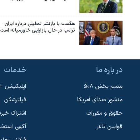
هگست با بازنشر تحلیلی درباره ایران:
ترامپ در حال بازآرایی خاورمیانه است
در باره ما
خدمات
متمم بخش ۵۰۸
اپلیکیشن +VOA
منشور صدای آمریکا
فیلترشکن
حقوق و مقررات
اشتراک خبرن
قوانین تالار
آگهی استخد