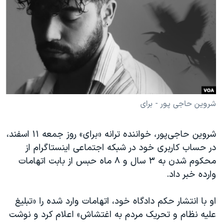
دنبال کنید
مستندها
فرهنگ و زندگی
حقوق شهروندی
انتخابات ریاست جمهوری آمریکا ۲۰۲۴
اقتصادی
حمله جمهوری اسلامی به اسرائیل
رمز مهسا
علم و فناوری
زبانهای مختلف
اسرائیل در جنگ
ورزش زنان در ایران
گالری عکس
اعتراضات زن، زندگی، آزادی
شروین حاجی پور - برای
آرشیو پخش زنده
مجموعه مستندهای دادخواهی
شروین حاجی‌پور، خواننده ترانه «برای» روز جمعه ۱۱ اسفند،
تریبونال مردمی آبان ۹۸
در حساب کاربری خود در شبکه اجتماعی اینستاگرام از
دادگاه حمید نوری
محکوم شدن به ۳ سال و ۸ ماه حبس از بابت اتهامات
چهل سال گروگان‌گیری
وارده خبر داد.
قانون شفافیت دارائی کادر رهبری ایران
او با انتشار حکم دادگاه خود، اتهامات وارد شده را «تبلیغ
اعتراضات مردمی آبان ۹۸
علیه نظام و تحریک مردم به اغتشاش» اعلام کرد و نوشت