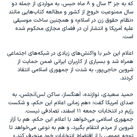
اسرائیل در جنگ
که به جز ۳ سال و ۸ ماه حبس، به مواردی از جمله دو
سال ممنوعیت خروج از کشور و مطالعه کتاب‌هایی مانند
نرگس محمدی برنده جایزه نوبل صلح
«نظام حقوق زن در اسلام» و همچنین ساخت موسیقی
همایش محافظه‌کاران آمریکا «سی‌پک»
علیه آمریکا و انتشار آن در فضای مجازی محکوم شده
صفحه‌های ویژه
است.
سفر پرزیدنت ترامپ به چین
اعلام این خبر با واکنش‌های زیادی در شبکه‌های اجتماعی
همراه شد و بسیاری از کاربران ایرانی ضمن حمایت از
شروین حاجی‌پور، به شدت از جمهوری اسلامی انتقاد
کردند.
حمید سعیدی، نوازنده، آهنگساز، ساکن لس‌آنجلس، به
صدای آمریکا گفت: «هم‌ زمانی اعلام این حکم، و شکست
رژیم در انتخابات جمعه ۱۱ اسفند، تصادفی نیست.
جمهوری اسلامی می‌خواهد با اعلام این حکم، هم با آزار
شروین از مردم انتقام بگیرد، و هم به نوعی می‌خواهد تا
توجه عمومی را از افتضاح انتخابات خود منحرف کند.»