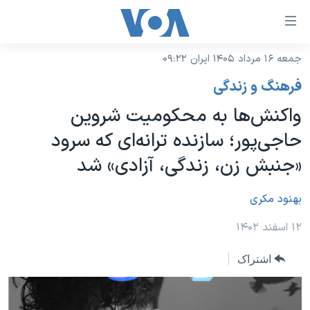
ینکهای
ابل
سترسی
جمعه ۱۶ مرداد ۱۴۰۵ ایران ۰۹:۲۲
خانه
هش
فرهنگ و زندگی
نسخه سبک وب‌سایت
ه
واکنش‌‌ها به محکومیت شروین
حتوای
موضوع ها
حاجی‌پور؛ سازنده ترانه‌ای که سرود
صلی
برنامه های تلویزیونی
ایران
هش
«جنبش زن،‌ زندگی، آزادی» شد
جدول برنامه ها
ه
آمریکا
فحه
صفحه‌های ویژه
بهنود مکری
جهان
صلی
فرکانس‌های صدای آمریکا
ورزشی
جام جهانی ۲۰۲۶
۱۲ اسفند ۱۴۰۲
هش
پخش رادیویی
ه
گزیده‌ها
عملیات خشم حماسی
اشتراک
ستجو
۲۵۰سالگی آمریکا
ویژه برنامه‌ها
یادگیری زبان انگلیسی
ویدیوها
بایگانی برنامه‌های تلویزیونی