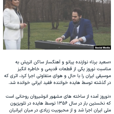
دنبال کنید
مستندها
فرهنگ و زندگی
حقوق شهروندی
انتخابات ریاست جمهوری آمریکا ۲۰۲۴
اقتصادی
حمله جمهوری اسلامی به اسرائیل
رمز مهسا
علم و فناوری
زبانهای مختلف
اسرائیل در جنگ
ورزش زنان در ایران
گالری عکس
اعتراضات زن، زندگی، آزادی
آرشیو پخش زنده
مجموعه مستندهای دادخواهی
«سعید برنا» نوازنده پیانو و آهنگساز ساکن اتریش به
مناسبت نوروز یکی از قطعات قدیمی و خاطره انگیز
تریبونال مردمی آبان ۹۸
موسیقی ایران را با حال و هوای متفاوتی اجرا کرد، اثری که
دادگاه حمید نوری
در گذشته توسط هایده خواننده فقید ایرانی خوانده شد.
چهل سال گروگان‌گیری
«نوروز آمد» از ساخته های مشهور انوشیروان روحانی است
قانون شفافیت دارائی کادر رهبری ایران
که نخستین بار در سال ۱۳۵۶ توسط هایده در تلویزیون
اعتراضات مردمی آبان ۹۸
ملی ایران اجرا شد و از محبوبیت زیادی در میان ایرانیان