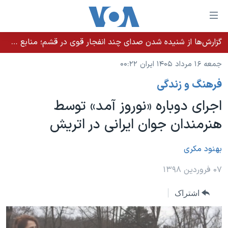
ینکهای
ابل
سترسی
گزارش‌ها از شنیده شدن صدای چند انفجار قوی در قشم؛ منابع حکومتی می‌گویند درگیری در تنگه هرمز بود
خانه
هش
جمعه ۱۶ مرداد ۱۴۰۵ ایران ۰۰:۲۲
نسخه سبک وب‌سایت
ه
فرهنگ و زندگی
حتوای
موضوع ها
صلی
اجرای دوباره «نوروز آمد» توسط
برنامه های تلویزیونی
ایران
هش
هنرمندان جوان ایرانی در اتریش
جدول برنامه ها
ه
آمریکا
فحه
صفحه‌های ویژه
جهان
بهنود مکری
صلی
فرکانس‌های صدای آمریکا
ورزشی
جام جهانی ۲۰۲۶
۰۷ فروردین ۱۳۹۸
هش
پخش رادیویی
ه
گزیده‌ها
عملیات خشم حماسی
اشتراک
ستجو
۲۵۰سالگی آمریکا
ویژه برنامه‌ها
یادگیری زبان انگلیسی
ویدیوها
بایگانی برنامه‌های تلویزیونی