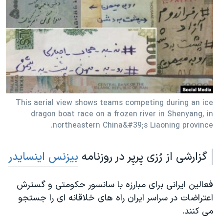
دنبال کنید
مستندها
فرهنگ و زندگی
حقوق شهروندی
انتخابات ریاست جمهوری آمریکا ۲۰۲۴
اقتصادی
حمله جمهوری اسلامی به اسرائیل
رمز مهسا
علم و فناوری
زبانهای مختلف
اسرائیل در جنگ
ورزش زنان در ایران
گالری عکس
اعتراضات زن، زندگی، آزادی
This aerial view shows teams competing during an ice
dragon boat race on a frozen river in Shenyang, in
آرشیو پخش زنده
مجموعه مستندهای دادخواهی
northeastern China&#39;s Liaoning province.
تریبونال مردمی آبان ۹۸
دادگاه حمید نوری
گزارشی از رُزی پِرپِر در روزنامه
بیزنس اینسایدر
چهل سال گروگان‌گیری
فعالین ایرانی برای مبارزه با سانسور حکومتی و گسترش
قانون شفافیت دارائی کادر رهبری ایران
اعتراضات در سراسر ایران راه های خلاقانه ای را جستجو
اعتراضات مردمی آبان ۹۸
می کنند.