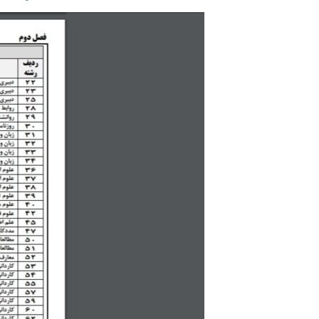
مستندها
فرهنگ و زندگی
حقوق شهروندی
انتخابات ریاست جمهوری آمریکا ۲۰۲۴
اقتصادی
حمله جمهوری اسلامی به اسرائیل
رمز مهسا
علم و فناوری
اسرائیل در جنگ
ورزش زنان در ایران
گالری عکس
اعتراضات زن، زندگی، آزادی
آرشیو پخش زنده
مجموعه مستندهای دادخواهی
تریبونال مردمی آبان ۹۸
دادگاه حمید نوری
چهل سال گروگان‌گیری
قانون شفافیت دارائی کادر رهبری ایران
اعتراضات مردمی آبان ۹۸
اسرائیل در جنگ