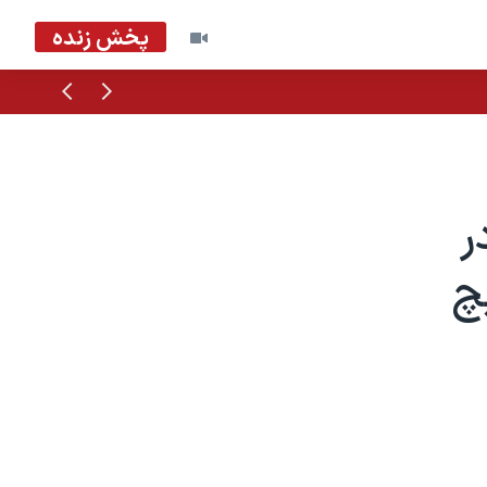
پخش زنده
قبلی
بعدی
ر
چ