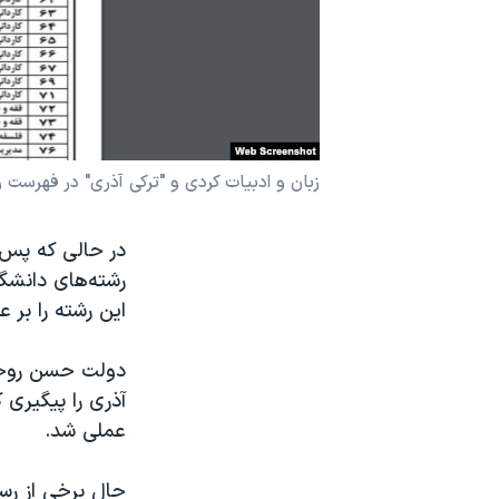
نرگس محمدی برنده جایزه نوبل صلح
همایش محافظه‌کاران آمریکا «سی‌پک»
صفحه‌های ویژه
سفر پرزیدنت ترامپ به چین
زبان و ادبیات کردی و "ترکی آذری" در فهرست 
در حالی که پس 
رشته‌های دانش
این رشته را بر ع
دولت حسن روحان
آذری را پیگیری 
عملی شد.