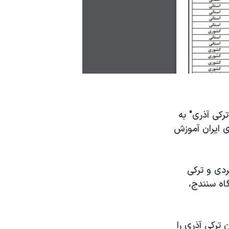
کی آذری" به
 ایران آموزش
دی و ترکی
گاه سنندج،
ه آموزش زبان ترکی آذری را