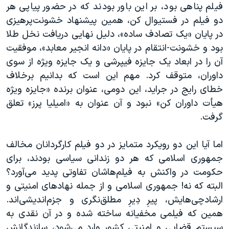
فیلم پناهی بود، بر این باور بودند که در حضور پیاپی هر
دو فیلم در فستیوال کن، همین پیشنهاد خشونت‌پرهیزی
در پایان «یک تصادف ساده»، دلیل نهایی دریافت نخل طلا
بود و خشونت-انتقام در پایان «دانه انجیر معابد»، موفقیت
آن را در ابعاد یک جایزه فیپرشی و یک جایزه ویژه از سوی
داوران، متوقف کرد. مهم این است که بدانیم برخلاف
خطای رایج در جراید، این دومی، عنوان برنده «جایزه ویژه
هیأت داوران کن» نبود و آن عنوان به «امیلیا پرز» تعلق
گرفت.
اما آیا این دو رویکرد متمایز در دو فیلم کارگردانان مخالف
جمهوری اسلامی که هر دو زندانی سیاسی بودند، برای
حکومت در واکنش به فیلم‌هاشان تفاوتی پدید می‌آورد؟
البته که نه! جمهوری اسلامی و از جمله نهادهای امنیتی و
ارشاد‌چی‌هایش، پیرِ دِیرِ مطلق‌نگری و جزم‌اندیشی‌اند.
همین که فیلمی مخفیانه ساخته شده و در آن نقدی به
سیستم قضایی و امنیتی کشور وارد می‌شود، سازندگانش