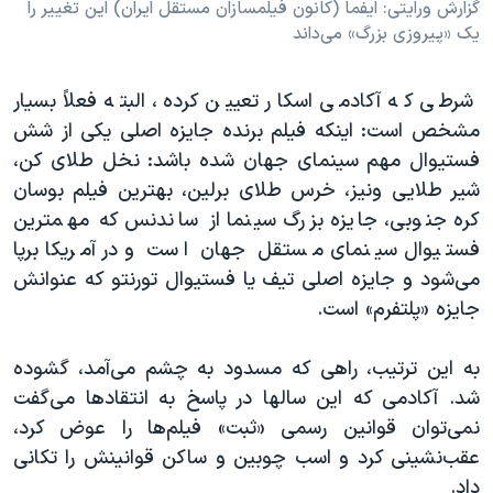
گزارش ورایتی: ایفما (کانون فیلمسازان مستقل ایران) این تغییر را
یک «پیروزی بزرگ» می‌داند
شرطی که آکادمی اسکار تعیین کرده، البته فعلاً بسیار
مشخص است: اینکه فیلم برنده‌ جایزه اصلی یکی از شش
فستیوال مهم سینمای جهان شده باشد: نخل طلای کن،
شیر طلایی ونیز، خرس طلای برلین، بهترین فیلم بوسان
کره جنوبی، جایزه بزرگ سینما از ساندنس که مهمترین
فستیوال سینمای مستقل جهان است و در آمریکا برپا
می‌شود و جایزه اصلی تیف یا فستیوال تورنتو که عنوانش
جایزه «پلتفرم» است.
به این ترتیب، راهی که مسدود به چشم می‌آمد، گشوده
شد. آکادمی که این سالها در پاسخ به انتقادها می‌گفت
نمی‌توان قوانین رسمی «ثبت» فیلم‌ها را عوض کرد،
عقب‌نشینی کرد و اسب چوبین و ساکن قوانینش را تکانی
داد.