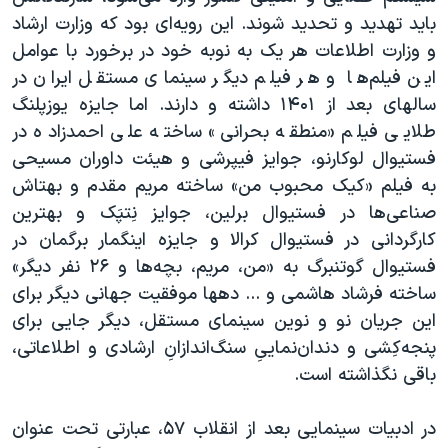
باید تهدید و تحدید شوند. این رویه‌ای بود که وزارت ارشاد
و وزارت اطلاعات هر یک به نوبه خود در برخورد با عوامل
این فیلم‌ها و هر فیلم دیگر سینمای مستقل ایران در
سالهای بعد از ۱۴۰۱ داشته و دارند. اما جایزه یوزپلنگ
طلایی فیلم «منطقه بحرانی» ساخته علی احمدزاده در
فستیوال لوکارنو، جوایز فیپرشی و هیئت داوران مسیحی
به فیلم «کیک محبوب من» ساخته مریم مقدم و بهتاش
صناعی‌ها در فستیوال برلین، جوایز نِتپَک و بهترین
کارگردانی در فستیوال کرالا و جایزه اینگمار برگمان در
فستیوال گوتنبرگ به «من، مریم، بچه‌ها و ۲۶ نفر دیگر»
ساخته فرشاد هاشمی و ... دهها موفقیت جهانی دیگر برای
این جریان نو و نوین سینمای مستقل، دیگر جایی برای
پنجه‌‌کِشی و دندان‌نماییِ سنگ‌اندازانِ ارشادی و اطلاعاتی،
باقی نگذاشته است.
در ادبیات سینمایی بعد از انقلاب ۵۷، عبارتی تحت عنوان