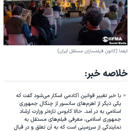
دنبال کنید
مستندها
فرهنگ و زندگی
حقوق شهروندی
انتخابات ریاست جمهوری آمریکا ۲۰۲۴
اقتصادی
حمله جمهوری اسلامی به اسرائیل
رمز مهسا
علم و فناوری
زبانهای مختلف
اسرائیل در جنگ
ورزش زنان در ایران
ایفما (کانون ‌فیلمسازان مستقل ایران)
گالری عکس
اعتراضات زن، زندگی، آزادی
آرشیو پخش زنده
مجموعه مستندهای دادخواهی
خلاصه خبر:
تریبونال مردمی آبان ۹۸
دادگاه حمید نوری
با خبر تغییر قوانین آکادمی اسکار می‌شود گفت که
چهل سال گروگان‌گیری
یکی دیگر از اهرم‌های سانسور از چنگال جمهوری
اسلامی به در آمد. حالا کابوس تازه‌تر وزارت ارشاد
قانون شفافیت دارائی کادر رهبری ایران
جمهوری اسلامی، معرفی فیلم‌های مستقل به
اعتراضات مردمی آبان ۹۸
نمایندگی از سرزمینی است که به آن تعلق و در قبال