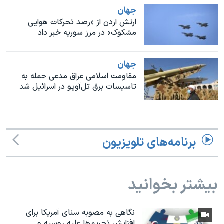
اسرائیل در جنگ
جهان
نرگس محمدی برنده جایزه نوبل صلح
ارتش اردن از «رصد تحرکات هوایی
مشکوک» در مرز سوریه خبر داد
همایش محافظه‌کاران آمریکا «سی‌پک»
صفحه‌های ویژه
جهان
سفر پرزیدنت ترامپ به چین
مقاومت اسلامی عراق مدعی حمله به
تاسیسات برق تل‌آویو در اسرائيل شد
برنامه‌های تلویزیون
بیشتر بخوانید
نگاهی به مصوبه سنای آمریکا برای
افزایش تحریم‌ها علیه روسیه و