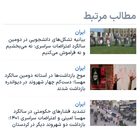
اسرائیل در جنگ
مطالب مرتبط
نرگس محمدی برنده جایزه نوبل صلح
همایش محافظه‌کاران آمریکا «سی‌پک»
ايران
صفحه‌های ویژه
بیانیه تشکل‌های دانشجویی در دومین
سالگرد اعتراضات سراسری: نه می‌بخشیم
سفر پرزیدنت ترامپ به چین
و نه فراموش می‌کنیم
ايران
موج بازداشت‌ها در آستانه دومین سالگرد
مهسا؛ دست‌کم چهار شهروند در دیواندره
بازداشت شدند
ايران
تشدید فشارهای حکومتی در سالگرد
مهسا امینی و اعتراضات سراسری ۱۴۰۱؛
بازداشت دو شهروند دیگر در کردستان