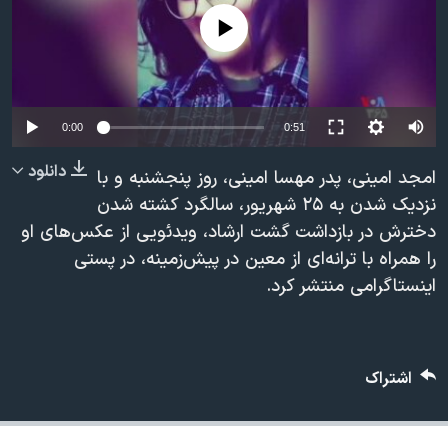
دنبال کنید
مستندها
فرهنگ و زندگی
No media source currently available
حقوق شهروندی
انتخابات ریاست جمهوری آمریکا ۲۰۲۴
اقتصادی
حمله جمهوری اسلامی به اسرائیل
رمز مهسا
علم و فناوری
0:00
0:51
زبانهای مختلف
اسرائیل در جنگ
ورزش زنان در ایران
دانلود
امجد امینی، پدر مهسا امینی، روز پنجشنبه و با
گالری عکس
اعتراضات زن، زندگی، آزادی
نزدیک شدن به ۲۵ شهریور، سالگرد کشته شدن
دخترش در بازداشت گشت ارشاد، ویدئویی از عکس‌های او
آرشیو پخش زنده
مجموعه مستندهای دادخواهی
را همراه با ترانه‌ای از معین در پیش‌زمینه، در پستی
تریبونال مردمی آبان ۹۸
اینستاگرامی منتشر کرد.
دادگاه حمید نوری
چهل سال گروگان‌گیری
اشتراک
قانون شفافیت دارائی کادر رهبری ایران
اعتراضات مردمی آبان ۹۸