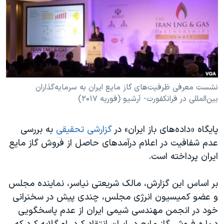
دنبال کنید
مستندها
فرهنگ و زندگی
حقوق شهروندی
انتخابات ریاست جمهوری آمریکا ۲۰۲۴
اقتصادی
حمله جمهوری اسلامی به اسرائیل
رمز مهسا
علم و فناوری
زبانهای مختلف
اسرائیل در جنگ
ورزش زنان در ایران
نشست معرفی ظرفیت‌های گاز مایع ایران به سرمایه‌گذاران
بین‌المللی در فرانکفورت- آرشیو (فوریه ۲۰۱۷)
گالری عکس
اعتراضات زن، زندگی، آزادی
آرشیو پخش زنده
مجموعه مستندهای دادخواهی
پایگاه «داده‌‌های باز ایران» در
گزارشی تحقیقی
به بررسی
تریبونال مردمی آبان ۹۸
عدم شفافیت در اعلام درآمدهای حاصل از فروش گاز مایع
دادگاه حمید نوری
ایران پرداخته است.
چهل سال گروگان‌گیری
بر اساس این گزارش، مالک شریعتی نیاسر، نماینده مجلس
قانون شفافیت دارائی کادر رهبری ایران
و عضو کمیسیون انرژی مجلس، چندی پیش در سخنرانی
اعتراضات مردمی آبان ۹۸
خود در انجمن مهندسی شیمی ایران از عدم پاسخگویی