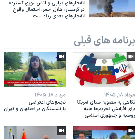
اسرائیل در جنگ
انفجارهای پیاپی و آتش‌سوزی گسترده
در گرمسار؛ هلال احمر: احتمال وقوع
نرگس محمدی برنده جایزه نوبل صلح
انفجارهای بعدی زیاد است
همایش محافظه‌کاران آمریکا «سی‌پک»
صفحه‌های ویژه
برنامه های قبلی
سفر پرزیدنت ترامپ به چین
مرداد ۱۸, ۱۴۰۵
مرداد ۱۸, ۱۴۰۵
نگاهی به مصوبه سنای آمریکا
تجمع‌های اعتراضی
برای افزایش تحریم‌ها علیه
بازنشستگان در اصفهان و تهران
روسیه و جمهوری اسلامی