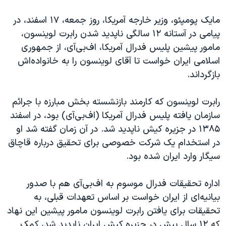
مایک پومپئو، وزیر خارجه آمریکا، روز جمعه، ۱۷ اسفند، در
پیامی در آستانه ۱۲ سالگی ناپدید شدن رابرت لوینسون،
مامور پیشین پلیس فدرال آمریکا، اف‌بی‌آی، از جمهوری
اسلامی ایران خواست تا آقای لوینسون را به خانواده‌اش
بازگرداند.
رابرت لوینسون که کارمند بازنشسته بخش مبارزه با جرائم
سازمان یافته پلیس فدرال آمریکا (اف‌بی‌آی) بود، در اسفند
۱۳۸۵ در جزیره کیش ناپدید شد. در آن زمان گفته شد او
در استخدام یک شرکت خصوصی برای تحقیق درباره قاچاق
سیگار وارد ایران شده بود.
اداره تحقیقات فدرال موسوم به اف‌بی‌آی هم با صدور
بیانیه‌ای از ایران خواست بر اساس تعهدات قبلی، به
تحقیقات برای یافتن رابرت لوینسون مامور پیشین این نهاد
که ۱۲ سال پیش در جزیره کیش ایران ناپدید شد، کمک