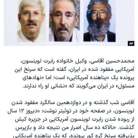
دنبال کنید
مستندها
فرهنگ و زندگی
حقوق شهروندی
انتخابات ریاست جمهوری آمریکا ۲۰۲۴
اقتصادی
حمله جمهوری اسلامی به اسرائیل
رمز مهسا
علم و فناوری
زبانهای مختلف
اسرائیل در جنگ
ورزش زنان در ایران
محمدحسین آقاسی، وکیل خانواده رابرت لوینسون،
گالری عکس
اعتراضات زن، زندگی، آزادی
آمریکایی مفقود شده در ایران، گفته است که سرنخ این
آرشیو پخش زنده
مجموعه مستندهای دادخواهی
پرونده یک «پناهنده آمریکایی» است؛ اما «نهادهای
تریبونال مردمی آبان ۹۸
مسئول» در ایران می‌گویند که «نشانی او را» ندارند.
دادگاه حمید نوری
آقاسی شب گذشته و در دوازدهمین سالگرد مفقود شدن
چهل سال گروگان‌گیری
لوینسون، در صفحه خود در توئیتر نوشت: «ديروز ۱۲ سال
قانون شفافیت دارائی کادر رهبری ایران
از ربوده شدن رابرت لوينسون آمريكایى در جزيره كيش
گذشت. حالاكه ده سال اصرار من نتيجه داد و بازپرس
اعتراضات مردمی آبان ۹۸
پذيرفته سرنخ گره كور پرونده، كه يک پناهنده آمريكایى