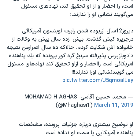
اسرائیل در جنگ
است، را احضار و از او تحقيق كند، نهادهاى مسئول
نرگس محمدی برنده جایزه نوبل صلح
مى‌گويند نشانى او را ندارند.»
همایش محافظه‌کاران آمریکا «سی‌پک»
ديروز12سال ازربوده شدن رابرت لوينسون آمريكائى
صفحه‌های ویژه
درجزيره كيش گذشت. بيش ازده سال پيش به وكالت از
سفر پرزیدنت ترامپ به چین
خانواده اش شكايت كردم. حالاكه ده سال اصرارمن نتيجه
دادوبازپرس پذيرفته سرنخ گره كور پرونده كه يك پناهنده
امريكائى است رااحضار و ازاو تحقيق كند نهادهاى مسئول
مى گويندنشانى اورا ندارند!!!
pic.twitter.com/J5qmoalLey
— محمد حسين آقاسي MOHAMAD H AGHASI
(@Mhaghasi1)
March 11, 2019
او توضیح بیشتری درباره جزئیات پرونده، مشخصات
پناهنده آمریکایی یا سمت او نداده است.