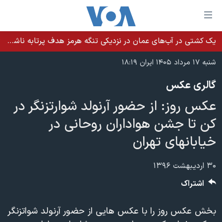
ینکهای
ابل
سترسی
یک کشتی در آب‌های عمان در نزدیکی تنگه هرمز هدف پرتابه ناشناس قرار گرفت
خانه
هش
شنبه ۱۷ مرداد ۱۴۰۵ ایران ۱۸:۱۹
نسخه سبک وب‌سایت
ه
گالری عکس
حتوای
موضوع ها
صلی
عکس روز: از حضور آرنولد شوارتزنگر در
برنامه های تلویزیونی
ایران
هش
کن تا جشن هواداران روحانی در
جدول برنامه ها
ه
آمریکا
خیابانهای تهران
فحه
صفحه‌های ویژه
جهان
صلی
فرکانس‌های صدای آمریکا
ورزشی
جام جهانی ۲۰۲۶
۳۰ اردیبهشت ۱۳۹۶
هش
پخش رادیویی
ه
گزیده‌ها
عملیات خشم حماسی
اشتراک
ستجو
۲۵۰سالگی آمریکا
ویژه برنامه‌ها
یادگیری زبان انگلیسی
بخش عکس روز را با عکس هایی از حضور آرنولد شواتزنگر
ویدیوها
بایگانی برنامه‌های تلویزیونی