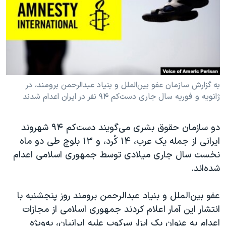
دنبال کنید
مستندها
فرهنگ و زندگی
حقوق شهروندی
انتخابات ریاست جمهوری آمریکا ۲۰۲۴
اقتصادی
حمله جمهوری اسلامی به اسرائیل
رمز مهسا
علم و فناوری
زبانهای مختلف
اسرائیل در جنگ
ورزش زنان در ایران
به گزارش سازمان عفو بین‌الملل و بنیاد عبدالرحمن برومند، در
ژانویه و فوریه سال جاری دست‌کم ۹۴ نفر در ایران اعدام شدند
گالری عکس
اعتراضات زن، زندگی، آزادی
آرشیو پخش زنده
مجموعه مستندهای دادخواهی
دو سازمان حقوق بشری می‌گویند دست‌کم ۹۴ شهروند
تریبونال مردمی آبان ۹۸
ایرانی از جمله یک عرب، ۱۴ کُرد، و ١٣ بلوچ طی دو ماه
نخست سال جاری میلادی توسط جمهوری اسلامی اعدام
دادگاه حمید نوری
شد‌ه‌اند.
چهل سال گروگان‌گیری
قانون شفافیت دارائی کادر رهبری ایران
عفو بین‌الملل و بنیاد عبدالرحمن برومند روز پنجشنبه با
انتشار این آمار اعلام کردند جمهوری اسلامی از مجازات
اعتراضات مردمی آبان ۹۸
اعدام به عنوان یک ابزار سرکوب علیه ایرانیان، به‌ویژه