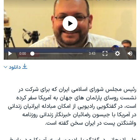
دنبال کنید
مستندها
فرهنگ و زندگی
حقوق شهروندی
انتخابات ریاست جمهوری آمریکا ۲۰۲۴
No media source currently available
اقتصادی
حمله جمهوری اسلامی به اسرائیل
رمز مهسا
علم و فناوری
زبانهای مختلف
اسرائیل در جنگ
ورزش زنان در ایران
0:00
3:43
گالری عکس
اعتراضات زن، زندگی، آزادی
دانلود
آرشیو پخش زنده
مجموعه مستندهای دادخواهی
تریبونال مردمی آبان ۹۸
رئیس مجلس شورای اسلامی ایران که برای شرکت در
دادگاه حمید نوری
نشست روسای پارلمان های جهان به آمریکا سفر کرده
است، در گفتگویی رادیویی از امکان مبادله ایرانیان زندانی
چهل سال گروگان‌گیری
در آمریکا با جیسون رضائیان خبرنگار زندانی روزنامه
قانون شفافیت دارائی کادر رهبری ایران
واشنگتن پست در ایران سخن گفته است.
اعتراضات مردمی آبان ۹۸