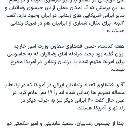
علی لاریجانی در گفتگو با رادیو سراسری آمریکا و در پاسخ
اسرائیل در جنگ
به این پرسش که آیا امکان عملی آزادی جیسون رضائیان و
نرگس محمدی برنده جایزه نوبل صلح
سایر ایرانی-آمریکایی های زندانی در ایران وجود دارد، گفت
همایش محافظه‌کاران آمریکا «سی‌پک»
"البته. برای مثال، شماری از ایرانیان هم در آمریکا زندانی
هستند.»
صفحه‌های ویژه
سفر پرزیدنت ترامپ به چین
هفته گذشته، حسن قشقاوی معاون وزارت امور خارجه
ایران گفته بود بحث مبادله آقای رضائیان که به جاسوسی
برای آمریکا متهم شده با ایرانیان زندانی در آمریکا مطرح
نیست.
آقای قشقاوی تعداد زندانیان ایرانی در آمریکا که در ارتباط با
مساله تحریم ها زندانی شده اند را ۱۹ نفر اعلام کرد. در
عین حال گفت ۶۰ ایرانی دیگر نیز به جرائم دیگر در
زندانهای آمریکا هستند.
جدا از جیسون رضاییان، سعید عابدینی و امیر حکمتی دو