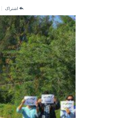
مستندها
فرهنگ و زندگی
اشتراک
حقوق شهروندی
انتخابات ریاست جمهوری آمریکا ۲۰۲۴
اقتصادی
حمله جمهوری اسلامی به اسرائیل
رمز مهسا
علم و فناوری
اسرائیل در جنگ
ورزش زنان در ایران
گالری عکس
اعتراضات زن، زندگی، آزادی
آرشیو پخش زنده
مجموعه مستندهای دادخواهی
تریبونال مردمی آبان ۹۸
دادگاه حمید نوری
چهل سال گروگان‌گیری
قانون شفافیت دارائی کادر رهبری ایران
اعتراضات مردمی آبان ۹۸
اسرائیل در جنگ