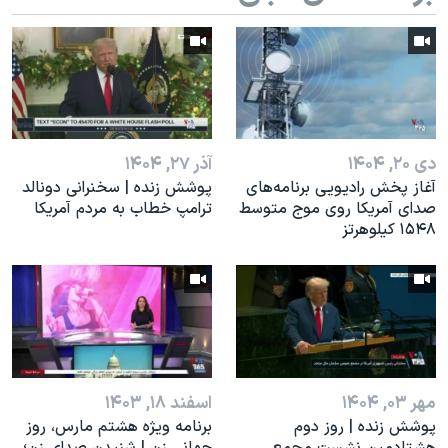
اسرائیل در جنگ
نرگس محمدی برنده جایزه نوبل صلح
همایش محافظه‌کاران آمریکا «سی‌پک»
صفحه‌های ویژه
سفر پرزیدنت ترامپ به چین
دی ۲۰, ۱۴۰۴
آذر ۲۷, ۱۴۰۴
آغاز پخش رادیویی برنامه‌های
پوشش زنده | سخنرانی دونالد
صدای آمریکا روی موج متوسط
ترامپ خطاب به مردم آمریکا
۱۵۴۸ کیلوهرتز
مهر ۰۳, ۱۴۰۴
اسفند ۱۸, ۱۴۰۳
پوشش زنده | روز دوم
برنامه ویژه هشتم مارس، روز
هشتادمین نشست مجمع
جهانی زن | شنیدن صدای زن؛