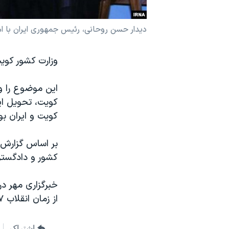
نرگس محمدی برنده جایزه نوبل صلح
دیدار حسن روحانی، رئیس جمهوری ایران با امیر کویت 
همایش محافظه‌کاران آمریکا «سی‌پک»
صفحه‌های ویژه
وزارت کشور کویت ۴۷ زندانی ایرانی را به مقامات ایران تح
سفر پرزیدنت ترامپ به چین
این موضوع را وز
کویت، تحویل این
کویت و ایران ب
بر اساس گزارش ه
کشور و دادگستری
خبرگزاری مهر در 
از زمان انقلاب ۱۳۵۷ است.
اشتراک