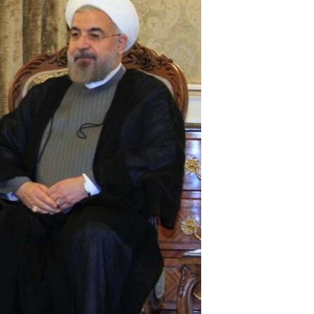
مستندها
فرهنگ و زندگی
حقوق شهروندی
انتخابات ریاست جمهوری آمریکا ۲۰۲۴
اقتصادی
حمله جمهوری اسلامی به اسرائیل
رمز مهسا
علم و فناوری
اسرائیل در جنگ
ورزش زنان در ایران
گالری عکس
اعتراضات زن، زندگی، آزادی
آرشیو پخش زنده
مجموعه مستندهای دادخواهی
تریبونال مردمی آبان ۹۸
دادگاه حمید نوری
چهل سال گروگان‌گیری
قانون شفافیت دارائی کادر رهبری ایران
اعتراضات مردمی آبان ۹۸
اسرائیل در جنگ