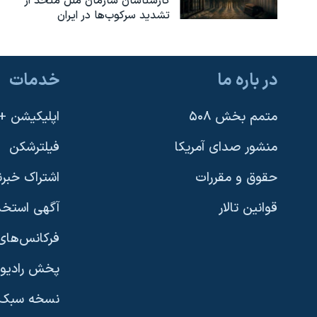
کارشناسان سازمان ملل متحد از
تشدید سرکوب‌ها در ایران
در باره ما
خدمات
متمم بخش ۵۰۸
اپلیکیشن +VOA
منشور صدای آمریکا
فیلترشکن
حقوق و مقررات
اشتراک خبرن
قوانین تالار
آگهی استخد
فرکانس‌های 
پخش رادیو
یادگیری زبان انگلیسی
نسخه سبک 