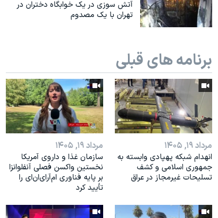
اسرائیل در جنگ
آتش سوزی در یک خوابگاه دختران در
تهران با یک مصدوم
نرگس محمدی برنده جایزه نوبل صلح
همایش محافظه‌کاران آمریکا «سی‌پک»
برنامه های قبلی
صفحه‌های ویژه
سفر پرزیدنت ترامپ به چین
مرداد ۱۹, ۱۴۰۵
مرداد ۱۹, ۱۴۰۵
انهدام شبکه پهپادی وابسته به
سازمان غذا و داروی آمریکا
جمهوری اسلامی و کشف
نخستین واکسن فصلی آنفلوانزا
تسلیحات غیرمجاز در عراق
بر پایه فناوری ام‌آر‌ای‌ان‌ای را
تأیید کرد