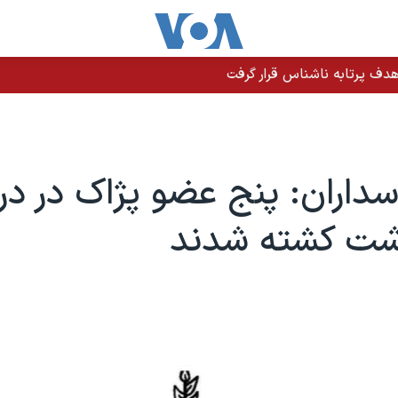
دف پرتابه ناشناس قرار گرفت
سداران: پنج عضو پژاک در در
شت کشته شدند