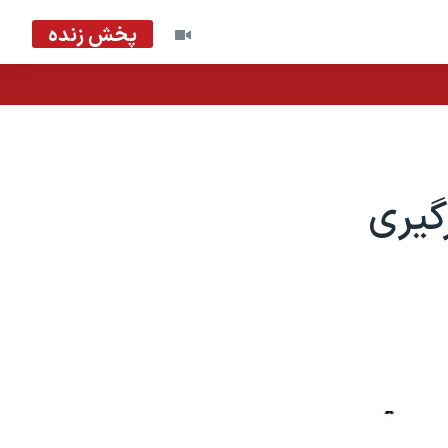
پخش زنده
گیری