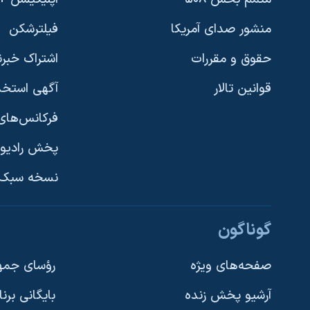
منشور صدای آمریکا
فیلترشکن
حقوق و مقررات
اشتراک خبرن
قوانین تالار
آگهی استخد
فرکانس‌های 
پخش رادیو
یادگیری زبان انگلیسی
نسخه سبک 
دنبال کنید
گوناگون
صفحه‌های ویژه
رؤسای جمهو
آرشیو پخش زنده
بایگانی برن
زبانهای مختلف