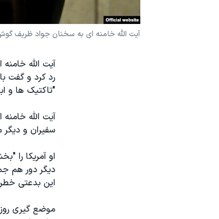
نرگس محمدی برنده جایزه نوبل صلح
همایش محافظه‌کاران آمریکا «سی‌پک»
آیت الله خامنه ای به سخنان جواد ظریف گوش می دهد -
صفحه‌های ویژه
آیت الله خامنه 
سفر پرزیدنت ترامپ به چین
رد کرد و گفت با
"تاکتیک ها و اب
آیت الله خامنه ا
سفیران و دیگر م
او آمریکا را "
دیگر دور هم جم
این بدعتی خطرن
موضع گیری روز ی