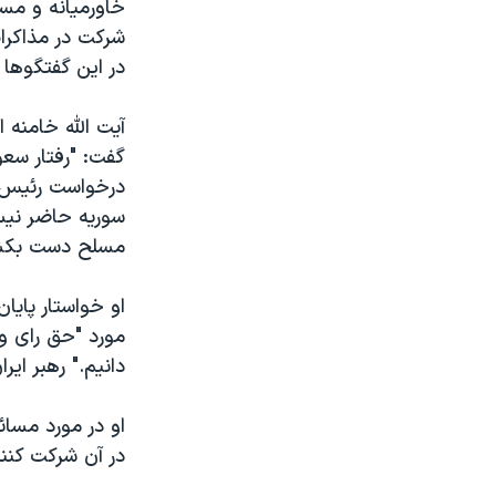
خاورمیانه و مسا
شرکت در مذاکرات
در این گفتگوها 
آیت الله خامنه
گفت: "رفتار سعو
درخواست رئیس ج
سوریه حاضر نیس
مسلح دست بکش
او خواستار پای
مورد "حق رای و
دانیم." رهبر ای
او در مورد مسائ
در آن شرکت کنند