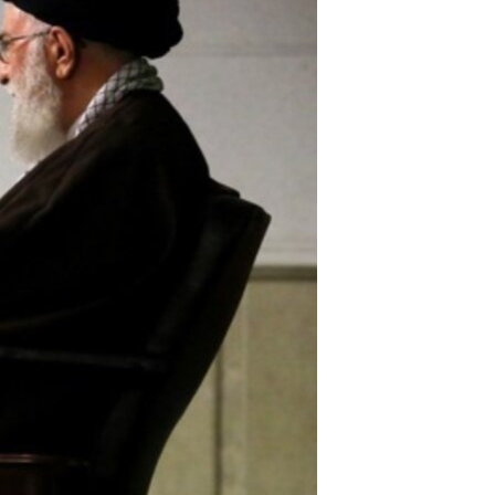
مستندها
فرهنگ و زندگی
حقوق شهروندی
انتخابات ریاست جمهوری آمریکا ۲۰۲۴
اقتصادی
حمله جمهوری اسلامی به اسرائیل
رمز مهسا
علم و فناوری
اسرائیل در جنگ
ورزش زنان در ایران
گالری عکس
اعتراضات زن، زندگی، آزادی
آرشیو پخش زنده
مجموعه مستندهای دادخواهی
تریبونال مردمی آبان ۹۸
دادگاه حمید نوری
چهل سال گروگان‌گیری
قانون شفافیت دارائی کادر رهبری ایران
اعتراضات مردمی آبان ۹۸
اسرائیل در جنگ