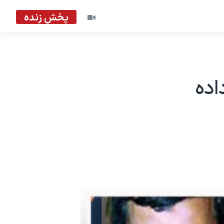
پخش زنده
اده