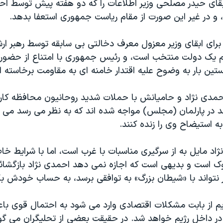
بقای حيدر مصلحی وزير اطلاعات را که دو هفته پيش توسط احمد
، و در غير اين صورت از مقام رياست جمهوری استعفا بدهد.
برای ابقای وزير معزول معرف دخالتی بی سابقه توسط رهبر ارش
م يک دولت منتخب است، و رئيس جمهوری با امتناع از حضور
ستين بار به وضوح عليه اقتدار خامنه ای به مقاومت برخاسته 
مدی نژاد و حاميانش با حملات شديد روحانيون محافظه کار
د در پارلمان (مجلس) مواجه شده اند که به نظر می رسد می 
ه استيضاح وی را زنده کنند.
ژاد مايل به از سرگيری مناسبات با غرب است، اما با شرايط خا
 است و بديهی است که اجازه نمی دهد احمدی نژاد بازگشائی
 نتواند با «شيطان بزرگ» به توافقی برسد، به حساب خودش بگ
يم از بابت مشکلات اقتصادی وارد می شود به احتمال قوی با
ر داخل رژيم خواهد شد. در حقيقت بعضی از تحليگران می گ