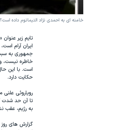
نرگس محمدی برنده جایزه نوبل صلح
همایش محافظه‌کاران آمریکا «سی‌پک»
خامنه ای به احمدی نژاد التيماتوم داده است؟
صفحه‌های ویژه
تايم زير عنوان
سفر پرزیدنت ترامپ به چین
ايران آرام است
جمهوری به سبب 
خاطره نيست، و 
است. با اين حال
حکايت دارد.
روياروئی علنی م
تا آن حد شدت گ
به رژيم، عقب نش
گزارش های روز ج