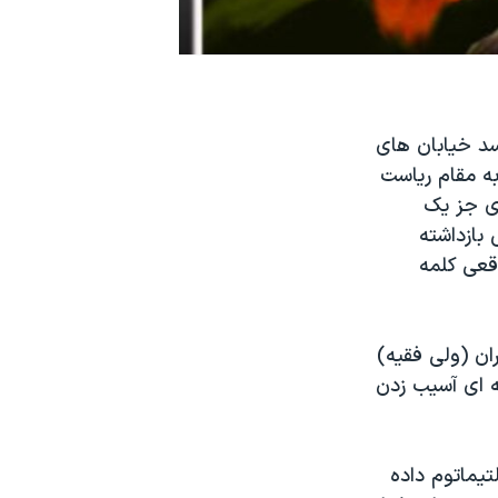
سد خيابان های
ه مقام رياست
ی جز يک
بازداشته
اقعی کلمه
ران (ولی فقيه)
ه ای آسيب زدن
تيماتوم داده