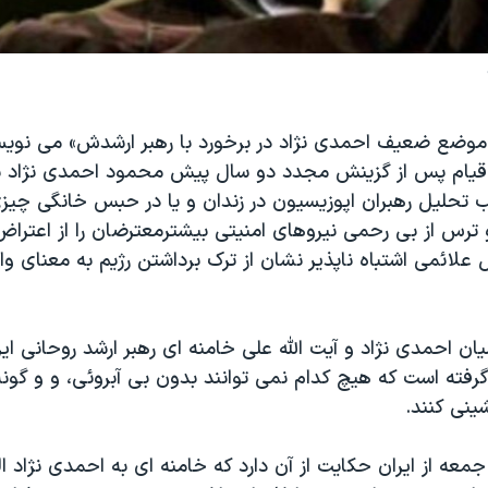
 «موضع ضعيف احمدی نژاد در برخورد با رهبر ارشدش» می نوي
، قيام پس از گزينش مجدد دو سال پيش محمود احمدی نژاد ب
تحليل رهبران اپوزيسيون در زندان و يا در حبس خانگی چيز
ترس از بی رحمی نيروهای امنيتی بيشترمعترضان را از اعتراض 
 علائمی اشتباه ناپذير نشان از ترک برداشتن رژيم به معنای و
يان احمدی نژاد و آيت الله علی خامنه ای رهبر ارشد روحانی اي
رفته است که هيچ کدام نمی توانند بدون بی آبروئی، و و گون
ينی کنند.
معه از ايران حکايت از آن دارد که خامنه ای به احمدی نژاد ال