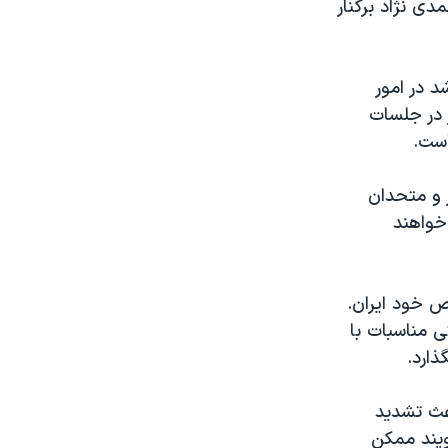
ی نژاد برکنار
د در امور
 در جلسات
است.
 و متحدان
خواهند
ص خود ايران.
 مناسبات با
ذارد.
عث تشديد
ويند ممکن