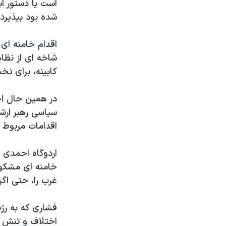
است يا دستور ا
شده بود بپذيرد
اقدام خامنه ای 
شاخه ای از نظا
کابينه، برای نخ
در همين حال اح
سياسی رهبر ارش
اقدامات مربوط ب
اردوگاه احمدی ن
خامنه ای مشکوک
غرب را، حتی اگر
فشاری که به رژ
اختلاف و تنش د