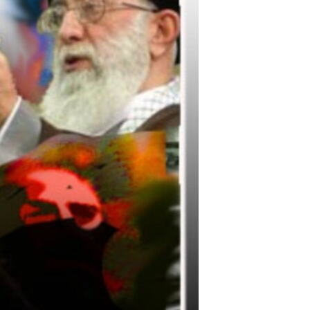
مستندها
فرهنگ و زندگی
حقوق شهروندی
انتخابات ریاست جمهوری آمریکا ۲۰۲۴
اقتصادی
حمله جمهوری اسلامی به اسرائیل
رمز مهسا
علم و فناوری
اسرائیل در جنگ
ورزش زنان در ایران
گالری عکس
اعتراضات زن، زندگی، آزادی
آرشیو پخش زنده
مجموعه مستندهای دادخواهی
تریبونال مردمی آبان ۹۸
دادگاه حمید نوری
چهل سال گروگان‌گیری
قانون شفافیت دارائی کادر رهبری ایران
اعتراضات مردمی آبان ۹۸
اسرائیل در جنگ