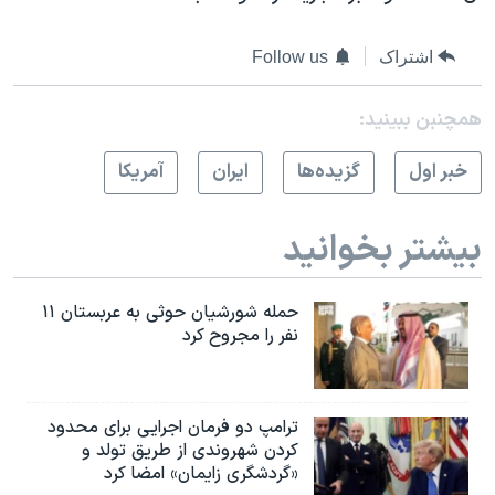
اسرائیل در جنگ
نرگس محمدی برنده جایزه نوبل صلح
اشتراک
Follow us
همایش محافظه‌کاران آمریکا «سی‌پک»
همچنبن ببینید:
صفحه‌های ویژه
سفر پرزیدنت ترامپ به چین
خبر اول
گزيده‌ها
ايران
آمريکا
بیشتر بخوانید
حمله شورشیان حوثی به عربستان ۱۱
نفر را مجروح کرد
ترامپ دو فرمان اجرایی برای محدود
کردن شهروندی از طریق تولد و
«گردشگری زایمان» امضا کرد