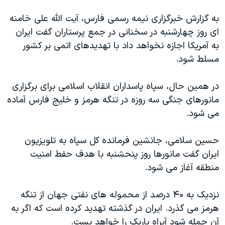
دنبال کنید
مستندها
فرهنگ و زندگی
به گزارش خبرگزاری نیمه رسمی فارس، آیت الله علی خامنه
حقوق شهروندی
انتخابات ریاست جمهوری آمریکا ۲۰۲۴
ای روز چهارشنبه در سخنانی در جمع پرستاران گفت ایران
به آمریکا اجازه نخواهد داد با تهدیدهای اتمی بر کشور
اقتصادی
حمله جمهوری اسلامی به اسرائیل
مسلط شود.
رمز مهسا
علم و فناوری
زبانهای مختلف
اسرائیل در جنگ
ورزش زنان در ایران
در همین حال، سپاه پاسداران انقلاب اسلامی برای برگزاری
مانورهای جنگی سه روزه در تنگه هرمز و خلیج فارس آماده
گالری عکس
اعتراضات زن، زندگی، آزادی
می شود.
آرشیو پخش زنده
مجموعه مستندهای دادخواهی
تریبونال مردمی آبان ۹۸
حسین سلامی، جانشین فرمانده کل سپاه به تلویزیون
ایران گفت مانورها روز پنحشنبه با هدف حفط امنیت
دادگاه حمید نوری
منطقه آغاز می شود.
چهل سال گروگان‌گیری
قانون شفافیت دارائی کادر رهبری ایران
نزدیک به ۴۰ درصد از محموله های نفتی جهان از تنگه
هرمز می گذرد. ایران در گذشته تهدید کرده است که اگر به
اعتراضات مردمی آبان ۹۸
آن حمله شود آبراه باریک را خواهد بست.