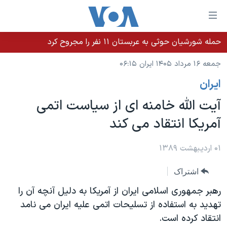
ینکهای
ابل
سترسی
حمله شورشیان حوثی به عربستان ۱۱ نفر را مجروح کرد
خانه
هش
جمعه ۱۶ مرداد ۱۴۰۵ ایران ۰۶:۱۵
نسخه سبک وب‌سایت
ه
ايران
حتوای
موضوع ها
صلی
آیت الله خامنه ای از سیاست اتمی
برنامه های تلویزیونی
ایران
هش
آمریکا انتقاد می کند
جدول برنامه ها
ه
آمریکا
فحه
صفحه‌های ویژه
جهان
۰۱ اردیبهشت ۱۳۸۹
صلی
فرکانس‌های صدای آمریکا
ورزشی
جام جهانی ۲۰۲۶
هش
اشتراک
پخش رادیویی
ه
گزیده‌ها
عملیات خشم حماسی
رهبر جمهوری اسلامی ایران از آمریکا به دلیل آنچه آن را
ستجو
۲۵۰سالگی آمریکا
ویژه برنامه‌ها
تهدید به استفاده از تسلیحات اتمی علیه ایران می نامد
یادگیری زبان انگلیسی
انتقاد کرده است.
ویدیوها
بایگانی برنامه‌های تلویزیونی