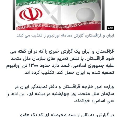
دنبال کنید
مستندها
فرهنگ و زندگی
حقوق شهروندی
انتخابات ریاست جمهوری آمریکا ۲۰۲۴
اقتصادی
حمله جمهوری اسلامی به اسرائیل
رمز مهسا
علم و فناوری
ایران و قزاقستان، گزارش معامله اورانیوم را تکذیب می کنند
زبانهای مختلف
اسرائیل در جنگ
ورزش زنان در ایران
قزاقستان و ایران یک گزارش خبری را که در آن گفته می
گالری عکس
اعتراضات زن، زندگی، آزادی
شود قزاقستان، با نقض تحریم های سازمان ملل متحد
آرشیو پخش زنده
مجموعه مستندهای دادخواهی
علیه جمهوری اسلامی، قصد دارد حدود ۱۳۰۰ تن اورانیوم
تریبونال مردمی آبان ۹۸
تصفیه شده به ایران حمل کند، تکذیب کرده اند.
دادگاه حمید نوری
وزارت امور خارجه قزاقستان و دفتر نمایندگی ایران در
چهل سال گروگان‌گیری
سازمان ملل متحد، روز چهارشنبه در بیانیه ای، این ادعا را
قانون شفافیت دارائی کادر رهبری ایران
«بی اساس» خواندند.
اعتراضات مردمی آبان ۹۸
در گزارش، به نقل از سند محرمانه ای که یک عضو