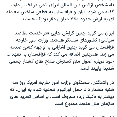
اسرائیل در جنگ
نامشخص آژانس بین المللی انرژی اتمی در اختیار دارد،
نرگس محمدی برنده جایزه نوبل صلح
گفته می شود ایران و قزاقستان به قطعی ساختن معامله
ای به ارزش حدود ۴۵۰ میلون دلار نزدیک هستند.
همایش محافظه‌کاران آمریکا «سی‌پک»
صفحه‌های ویژه
ایران می گوید چنین گزارش هایی «در خدمت مقاصد
سفر پرزیدنت ترامپ به چین
سیاسی» کشورهای ستمگر هستند. وزارت امور خارجه
قزاقستان می گوید چنین اشاراتی به وجهه کشور صدمه
می زند. همچنین اضافه می کند که قزاقستان به تعهدات
خود درباره
اصول منع گسترش سلاح های کشتار جمعی
شدیدا پایبند است.
در واشنگتن، سخنگوی وزارت امور خارجه آمریکا روز سه
شنبه هشدار داد حمل اورانیوم تصفیه شده به ایران، که
بیشتر به «کیک زرد» معروف است، بر اساس تحریم های
سازمان ملل متحد ممنوع است.