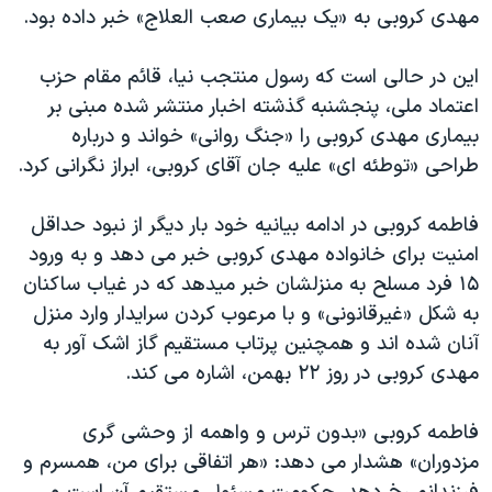
اسرائیل در جنگ
مهدی کروبی به «يک بيماری صعب‌ العلاج» خبر داده بود.
نرگس محمدی برنده جایزه نوبل صلح
این در حالی است که رسول منتجب نيا، قائم مقام حزب
همایش محافظه‌کاران آمریکا «سی‌پک»
اعتماد ملی، پنجشنبه گذشته اخبار منتشر شده مبنی بر
صفحه‌های ویژه
بيماری مهدی کروبی را «جنگ روانی» خواند و درباره
طراحی «توطئه ای» عليه جان آقای کروبی، ابراز نگرانی کرد.
سفر پرزیدنت ترامپ به چین
فاطمه کروبی در ادامه بیانیه خود بار دیگر از نبود حداقل
امنیت برای خانواده مهدی کروبی خبر می دهد و به ورود
۱۵ فرد مسلح به منزلشان خبر میدهد که در غیاب ساکنان
به شکل «غیرقانونی» و با مرعوب کردن سرایدار وارد منزل
آنان شده اند و همچنین پرتاب مستقیم گاز اشک آور به
مهدی کروبی در روز ۲۲ بهمن، اشاره می کند.
فاطمه کروبی «بدون ترس و واهمه از وحشی گری
مزدوران» هشدار می دهد: «هر اتفاقی برای من، همسرم و