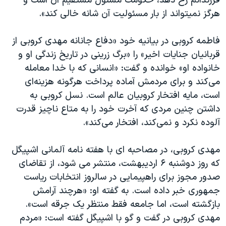
فرزندانم رخ دهد، حکومت مسئول مستقیم آن است و
هرگز نمیتواند از بار مسئولیت آن شانه خالی کند».
فاطمه کروبی در بیانیه خود «دفاع جانانه مهدی کروبی از
قربانيان جنايات اخير» را «برگ زرينی در تاريخ زندگی او و
خانواده او» خوانده و گفت: «انسانی که با خدا معامله
می‌کند و برای مردمش آماده پرداخت هرگونه هزينه‌ای
است، مايه افتخار کروبيان عالم است. نسل کروبی به
داشتن چنين مردی که آخرت خود را به متاع ناچيز قدرت
آلوده نکرد و نمی‌کند، افتخار می‌کند».
مهدی کروبی، در مصاحبه‌ ای با هفته نامه آلمانی اشپیگل
که روز دوشنبه ۶ اردیبهشت، منتشر می شود، از تقاضای
صدور مجوز برای راهپیمایی در سالروز انتخابات ریاست
جمهوری خبر داده است. به گفته او: «هرچند آرامش
بازگشته‌ است، اما جامعه فقط منتظر یک جرقه است».
مهدی کروبی در گفت و گو با اشپیگل گفته است: «مردم