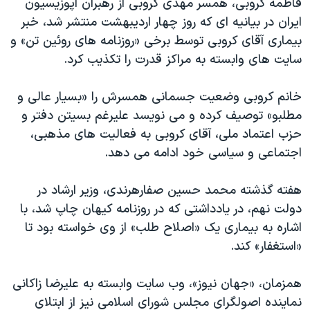
فاطمه کروبی، همسر مهدی کروبی از رهبران اپوزیسیون
دنبال کنید
مستندها
فرهنگ و زندگی
ایران در بیانیه ای که روز چهار اردیبهشت منتشر شد، خبر
بیماری آقای کروبی توسط برخی «روزنامه های روئین تن» و
حقوق شهروندی
انتخابات ریاست جمهوری آمریکا ۲۰۲۴
سایت های وابسته به مراکز قدرت را تکذیب کرد.
اقتصادی
حمله جمهوری اسلامی به اسرائیل
رمز مهسا
علم و فناوری
خانم کروبی وضعیت جسمانی همسرش را «بسیار عالی و
زبانهای مختلف
مطلبو» توصیف کرده و می نویسد علیرغم بسیتن دفتر و
اسرائیل در جنگ
ورزش زنان در ایران
حزب اعتماد ملی، آقای کروبی به فعالیت های مذهبی،
گالری عکس
اعتراضات زن، زندگی، آزادی
اجتماعی و سیاسی خود ادامه می دهد.
آرشیو پخش زنده
مجموعه مستندهای دادخواهی
هفته گذشته محمد حسين صفارهرندی، وزير ارشاد در
تریبونال مردمی آبان ۹۸
دولت نهم، در يادداشتی که در روزنامه کيهان چاپ شد، با
دادگاه حمید نوری
اشاره به بيماری يک «اصلاح طلب» از وی خواسته بود تا
چهل سال گروگان‌گیری
«استغفار» کند.
قانون شفافیت دارائی کادر رهبری ایران
همزمان، «جهان نيوز»، وب سايت وابسته به عليرضا زاکانی
اعتراضات مردمی آبان ۹۸
نماينده اصولگرای مجلس شورای اسلامی نیز از ابتلای