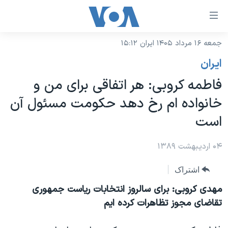
ینکهای
ابل
سترسی
جمعه ۱۶ مرداد ۱۴۰۵ ایران ۱۵:۱۲
خانه
هش
ايران
نسخه سبک وب‌سایت
ه
فاطمه کروبی: هر اتفاقی برای من و
حتوای
موضوع ها
خانواده ام رخ دهد حکومت مسئول آن
صلی
برنامه های تلویزیونی
ایران
هش
است
جدول برنامه ها
ه
آمریکا
فحه
صفحه‌های ویژه
۰۴ اردیبهشت ۱۳۸۹
جهان
صلی
فرکانس‌های صدای آمریکا
ورزشی
جام جهانی ۲۰۲۶
هش
اشتراک
پخش رادیویی
ه
گزیده‌ها
عملیات خشم حماسی
مهدی کروبی: برای سالروز انتخابات ریاست جمهوری
ستجو
تقاضای مجوز تظاهرات کرده ایم
۲۵۰سالگی آمریکا
ویژه برنامه‌ها
یادگیری زبان انگلیسی
ویدیوها
بایگانی برنامه‌های تلویزیونی