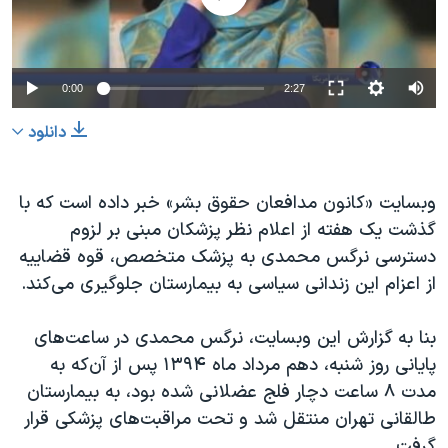
دنبال کنید
مستندها
فرهنگ و زندگی
حقوق شهروندی
انتخابات ریاست جمهوری آمریکا ۲۰۲۴
0:00
2:27
اقتصادی
حمله جمهوری اسلامی به اسرائیل
رمز مهسا
علم و فناوری
دانلود
زبانهای مختلف
اسرائیل در جنگ
ورزش زنان در ایران
وبسایت «کانون مدافعان حقوق بشر» خبر داده است که با
گالری عکس
اعتراضات زن، زندگی، آزادی
گذشت یک هفته از اعلام نظر پزشکان مبنی بر لزوم
آرشیو پخش زنده
مجموعه مستندهای دادخواهی
دسترسی نرگس محمدی به پزشک متخصص، قوه قضاییه
تریبونال مردمی آبان ۹۸
از اعزام این زندانی سیاسی به بیمارستان جلوگیری می‌کند.
دادگاه حمید نوری
بنا به گزارش این وبسایت، نرگس محمدی در ساعت‌های
چهل سال گروگان‌گیری
پایانی روز شنبه، دهم مرداد ماه ۱۳۹۴ پس از آن‌که به
قانون شفافیت دارائی کادر رهبری ایران
مدت ۸ ساعت دچار فلج عضلانی شده بود، به بیمارستان
طالقانی تهران منتقل شد و تحت مراقبت‌های پزشکی قرار
اعتراضات مردمی آبان ۹۸
گرفت.