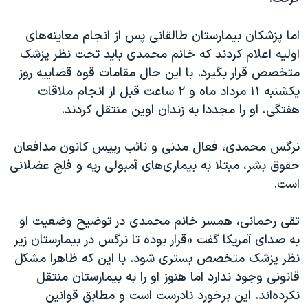
اسرائیل در جنگ
نرگس محمدی برنده جایزه نوبل صلح
اما پزشکان بیمارستان طالقانی پس از انجام معاینه‌های
اولیه اعلام کردند که خانم محمدی باید تحت نظر پزشک
همایش محافظه‌کاران آمریکا «سی‌پک»
متخصص قرار بگیرد. با این حال مقامات قوه قضاییه روز
صفحه‌های ویژه
یکشنبه ۱۱ مرداد ماه و ۲ ساعت قبل از انجام ملاقات
سفر پرزیدنت ترامپ به چین
هفتگی، او را مجددا به زندان اوین منتقل کردند.
نرگس محمدی، فعال مدنی و نائب رییس کانون مدافعان
حقوق بشر، مبتلا به بیماری‌های آمبولی ریه و فلج عضلانی
است.
تقی رحمانی، همسر خانم محمدی در توضیح وضعیت او
به صدای آمریکا گفت «قرار بوده تا نرگس در بیمارستان زیر
نظر پزشک متخصص بستری شود. با این که ظاهرا مشکل
قانونی وجود ندارد اما هنوز او را به بیمارستان منتقل
نکرده‌اند. این برخورد نادرست است و مطابق قوانین