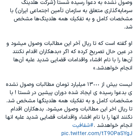
اسرائیل در جنگ
وصول نشده به دعوا رسیده شستا (شرکت هلدینگ
سرمایه‌گذاری متعلق به سازمان تأمین اجتماعی ایران) با
نرگس محمدی برنده جایزه نوبل صلح
مشخصات كامل و به تفكيك همه هلدينگ‌ها مشخص
همایش محافظه‌کاران آمریکا «سی‌پک»
شد.
صفحه‌های ویژه
او گفته است که تا ريال آخر اين مطالبات وصول ميشود و
سفر پرزیدنت ترامپ به چین
در عین حال تصریح کرده که اگر «بدهكاران اقدام نكنند
آن‌ها را با نام افشاء واقدامات قضايى شديد عليه آن‌ها
انجام خواهدشد.»
ليست بيش از ١٣٠٠٠ ميليارد تومان مطالبات وصول نشده
ى بدعوا رسيده ى ايجاد شده دوران پيشين در شستا ! با
مشخصات كامل و به تفكيك همه هلدينگها مشخص شد.
تا ريال اخر اين مطالبات وصول ميشود. بدهكاران اقدام
نكنند انها را با نام افشاء واقدامات قضايى شديد عليه انها
انجام خواهدشد .
#شفافيت
pic.twitter.com/tT9OPaSYgJ