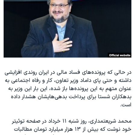
دنبال کنید
مستندها
فرهنگ و زندگی
حقوق شهروندی
انتخابات ریاست جمهوری آمریکا ۲۰۲۴
اقتصادی
حمله جمهوری اسلامی به اسرائیل
رمز مهسا
علم و فناوری
زبانهای مختلف
اسرائیل در جنگ
ورزش زنان در ایران
گالری عکس
اعتراضات زن، زندگی، آزادی
آرشیو پخش زنده
مجموعه مستندهای دادخواهی
در حالی که پرونده‌های فساد مالی در ایران روندی افزایشی
داشته و حتی پای داماد وزیر تعاون، کار و رفاه اجتماعی به
تریبونال مردمی آبان ۹۸
عنوان متهم به این پرونده‌ها باز شده، این بار این وزیر به
دادگاه حمید نوری
بدهکاران شستا برای پرداخت بدهی‌هایشان هشدار داده
چهل سال گروگان‌گیری
است.
قانون شفافیت دارائی کادر رهبری ایران
محمد شریعتمداری، روز شنبه ۱۱ خرداد در صفحه توئیتر
اعتراضات مردمی آبان ۹۸
خود نوشت که بیش از ۱۳ هزار میلیارد تومان مطالبات