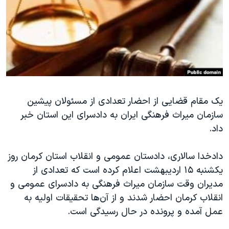
دنبال کنید
مستندها
فرهنگ و زندگی
حقوق شهروندی
انتخابات ریاست جمهوری آمریکا ۲۰۲۴
اقتصادی
حمله جمهوری اسلامی به اسرائیل
رمز مهسا
علم و فناوری
زبانهای مختلف
اسرائیل در جنگ
ورزش زنان در ایران
یک مقام قضایی از احضار تعدادی از مسئولان پیشین
گالری عکس
اعتراضات زن، زندگی، آزادی
سازمان میراث فرهنگی ایران به دادسرای این استان خبر
آرشیو پخش زنده
مجموعه مستندهای دادخواهی
داد.
تریبونال مردمی آبان ۹۸
دادخدا سالاری، دادستان عمومی و انقلاب استان کرمان روز
دادگاه حمید نوری
یکشنبه ۱۵ اردیبهشت اعلام کرده است که تعدادی از
چهل سال گروگان‌گیری
مدیران وقت سازمان میراث فرهنگی به دادسرای عمومی و
قانون شفافیت دارائی کادر رهبری ایران
انقلاب کرمان احضار شدند و از آن‌ها تحقیقات اولیه به
عمل آمده و پرونده در حال رسیدگی است.
اعتراضات مردمی آبان ۹۸