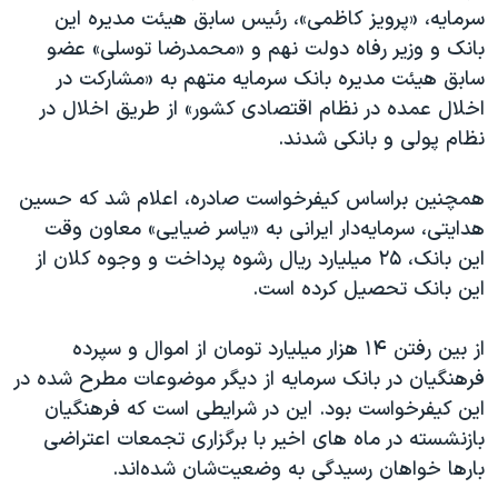
اسرائیل در جنگ
سرمایه، «پرویز کاظمی»، رئیس سابق هیئت مدیره این
نرگس محمدی برنده جایزه نوبل صلح
بانک و وزیر رفاه دولت نهم و «محمدرضا توسلی» عضو
سابق هیئت مدیره بانک سرمایه متهم به «مشارکت در
همایش محافظه‌کاران آمریکا «سی‌پک»
اخلال عمده در نظام اقتصادی کشور» از طریق اخلال در
صفحه‌های ویژه
نظام پولی و بانکی شدند.
سفر پرزیدنت ترامپ به چین
همچنین براساس کیفرخواست صادره، اعلام شد که حسین
هدایتی، سرمایه‌دار ایرانی به «یاسر ضیایی» معاون وقت
این بانک، ۲۵ میلیارد ریال رشوه پرداخت و وجوه کلان از
این بانک تحصیل کرده است.
از بین رفتن ۱۴ هزار میلیارد تومان از اموال و سپرده
فرهنگیان در بانک سرمایه از دیگر موضوعات مطرح شده در
این کیفرخواست بود. این در شرایطی است که فرهنگیان
بازنشسته در ماه های اخیر با برگزاری تجمعات اعتراضی
بارها خواهان رسیدگی به وضعیت‌شان شده‌اند.