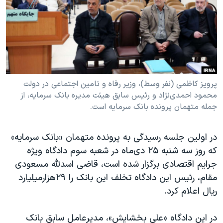
دنبال کنید
مستندها
فرهنگ و زندگی
حقوق شهروندی
انتخابات ریاست جمهوری آمریکا ۲۰۲۴
اقتصادی
حمله جمهوری اسلامی به اسرائیل
رمز مهسا
علم و فناوری
زبانهای مختلف
اسرائیل در جنگ
ورزش زنان در ایران
پرویز کاظمی (نفر وسط)، وزیر رفاه و تامین اجتماعی در دولت
محمود احمدی‌نژاد و رئیس سابق هیئت مدیره بانک سرمایه، از
گالری عکس
اعتراضات زن، زندگی، آزادی
جمله متهمان پرونده بانک سرمایه است.
آرشیو پخش زنده
مجموعه مستندهای دادخواهی
تریبونال مردمی آبان ۹۸
در اولین جلسه رسیدگی به پرونده متهمان «بانک سرمایه»
که روز سه شنبه ۲۵ دی‌ماه در شعبه سوم دادگاه ویژه
دادگاه حمید نوری
جرایم اقتصادی برگزار شده است، قاضی اسدلله مسعودی
چهل سال گروگان‌گیری
مقام، رئیس این دادگاه تخلف این بانک را ۲۹هزارمیلیارد
قانون شفافیت دارائی کادر رهبری ایران
ریال اعلام کرد.
اعتراضات مردمی آبان ۹۸
در این دادگاه «علی بخشایش»، مدیرعامل سابق بانک