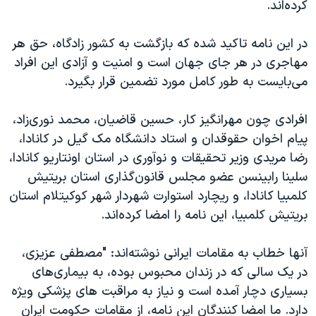
اسرائیل در جنگ
کرده‌اند.
نرگس محمدی برنده جایزه نوبل صلح
در این نامه تاکید شده که بازگشت به کشور زادگاه، حق هر
همایش محافظه‌کاران آمریکا «سی‌پک»
مهاجری در هر جای جهان است و امنيت و آزادی اين افراد
صفحه‌های ویژه
می‌بايست به طور کامل مورد تضمين قرار بگيرد.
سفر پرزیدنت ترامپ به چین
افرادی چون مهرانگيز كار، حسین قاضیان، محمد نوری‌زاد،
پیام اخوان حقوقدان ‌و استاد دانشگاه مک گیل در کانادا،
رضا مریدی وزیر تحقیقات و نوآوری در استان اونتاریو کانادا،
سلینا رابینسن عضو مجلس قانون‌گذاری استان بریتیش
کلمبیا کانادا، و ریچارد استوارت شهردار شهر کوکیتلام استان
بریتیش کلمبیا، این نامه را امضا کرده‌اند.
آنها خطاب به مقامات ایرانی نوشته‌اند: "مصطفی عزيزی،
در یک سالی که در زندان محبوس بوده، به بيماری‌های
بسياری دچار آمده است و نياز به مراقبت های پزشکی ويژه
دارد. ما امضا کنندگان اين نامه، از مقامات حکومت ايران