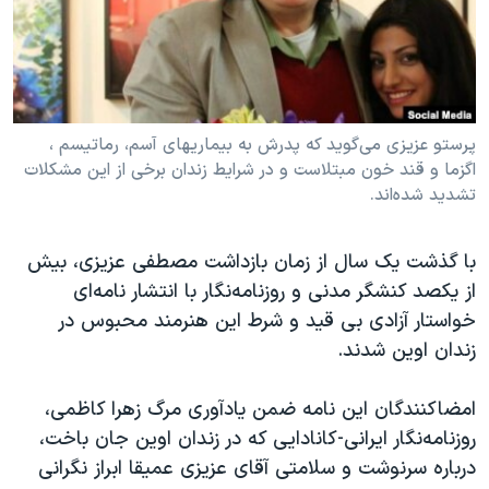
دنبال کنید
مستندها
فرهنگ و زندگی
حقوق شهروندی
انتخابات ریاست جمهوری آمریکا ۲۰۲۴
اقتصادی
حمله جمهوری اسلامی به اسرائیل
رمز مهسا
علم و فناوری
پرستو عزیزی می‌گوید که پدرش به بیماریهای آسم، رماتیسم ،
زبانهای مختلف
اگزما و قند خون مبتلاست و در شرایط زندان برخی از این مشکلات
اسرائیل در جنگ
ورزش زنان در ایران
تشدید شده‌اند.
گالری عکس
اعتراضات زن، زندگی، آزادی
آرشیو پخش زنده
مجموعه مستندهای دادخواهی
با گذشت یک سال از زمان بازداشت مصطفی عزیزی، بیش
از یکصد کنشگر مدنی و روزنامه‌نگار با انتشار نامه‌ای
تریبونال مردمی آبان ۹۸
خواستار آزادی بی قید و شرط این هنرمند محبوس در
دادگاه حمید نوری
زندان اوین شدند.
چهل سال گروگان‌گیری
امضاکنندگان این نامه ضمن یادآوری مرگ زهرا کاظمی،
قانون شفافیت دارائی کادر رهبری ایران
روزنامه‌نگار ایرانی-کانادایی که در زندان اوین جان باخت،
اعتراضات مردمی آبان ۹۸
درباره سرنوشت و سلامتی آقای عزیزی عمیقا ابراز نگرانی