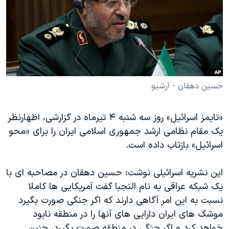
دنبال کنید
مستندها
فرهنگ و زندگی
حقوق شهروندی
انتخابات ریاست جمهوری آمریکا ۲۰۲۴
اقتصادی
حمله جمهوری اسلامی به اسرائیل
رمز مهسا
علم و فناوری
زبانهای مختلف
اسرائیل در جنگ
ورزش زنان در ایران
حسین دهقان - آرشیو
گالری عکس
اعتراضات زن، زندگی، آزادی
«تایمز اسرائیل» روز سه شنبه ۴ تیرماه در گزارشی، اظهارنظر
آرشیو پخش زنده
مجموعه مستندهای دادخواهی
یک مقام نظامی ارشد جمهوری اسلامی ایران را برای «محو
تریبونال مردمی آبان ۹۸
اسرائیل» بازتاب داده است.
دادگاه حمید نوری
این نشریه اسرائیلی نوشت: حسین دهقان در مصاحبه ای با
چهل سال گروگان‌گیری
یک شبکه عراقی به نام النجبا گفت آمریکایی ها کاملا
قانون شفافیت دارائی کادر رهبری ایران
نسبت به این امر آگاهی دارند که اگر جنگی صورت بگیرد
موشک های ایران دارایی های آنها را در منطقه نابود
اعتراضات مردمی آبان ۹۸
خواهد کرد و اگر جنگی در منطقه صورت بگیرد، چنین