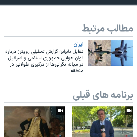
اسرائیل در جنگ
نرگس محمدی برنده جایزه نوبل صلح
همایش محافظه‌کاران آمریکا «سی‌پک»
مطالب مرتبط
صفحه‌های ویژه
ايران
سفر پرزیدنت ترامپ به چین
تقابل نابرابر؛ گزارش تحلیلی رویترز درباره
توان هوایی جمهوری اسلامی و اسرائیل
در میانه نگرانی‌ها از درگیری طولانی در
منطقه
برنامه های قبلی