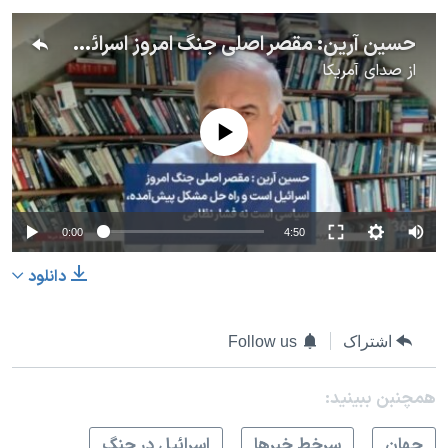
حسین آرین: مقصر اصلی جنگ امروز اسرائیل است و راه حل مشکل پیش‌آمده، سیاسی است نه فشار نظامی
از
صدای آمریکا
No media source currently available
0:00
4:50
دانلود
اشتراک
Follow us
همچنبن ببینید:
جهان
سرخط خبرها
اسرائیل در جنگ