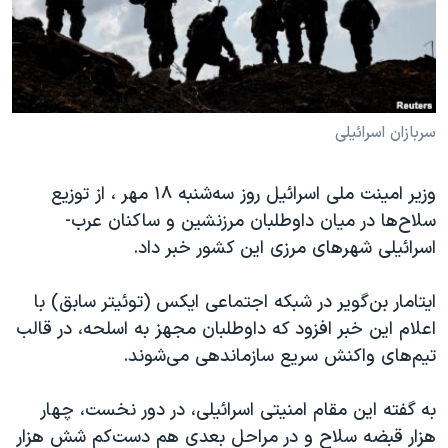
دنبال کنید
مستندها
فرهنگ و زندگی
حقوق شهروندی
انتخابات ریاست جمهوری آمریکا ۲۰۲۴
اقتصادی
حمله جمهوری اسلامی به اسرائیل
رمز مهسا
علم و فناوری
سربازان اسرائیلی
زبانهای مختلف
اسرائیل در جنگ
ورزش زنان در ایران
وزیر امینت ملی اسرائیل روز سه‌شنبه ۱۸ مهر ، از توزیع
گالری عکس
اعتراضات زن، زندگی، آزادی
سلاح‌ها در میان داوطلبان مرزنشین و ساکنان عرب-
آرشیو پخش زنده
مجموعه مستندهای دادخواهی
اسرائیلی شهرهای مرزی این کشور خبر داد.
تریبونال مردمی آبان ۹۸
ایتامار بن‌گویر در شبکه اجتماعی ایکس (توئیتر سابق) با
دادگاه حمید نوری
اعلام این خبر افزود که داوطلبان مجهز به اسلحه، در قالب
چهل سال گروگان‌گیری
تیم‌های واکنش سریع سازماندهی می‌شوند.
قانون شفافیت دارائی کادر رهبری ایران
به گفته این مقام امنیتی اسرائیلی، در دور نخست، چهار
اعتراضات مردمی آبان ۹۸
هزار قبضه سلاح و در مراحل بعدی هم دست‌کم شش هزار