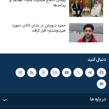
پیمان «دفاع مشترک مکه»؛ اهداف و
پیامدها
حمزه درویش در زندان لاکان «مورد
ضرب‌وشتم» قرار گرفت
دنبال کنید
در باره ما