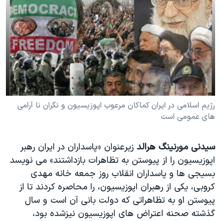
دنبال کنید
مستندها
فرهنگ و زندگی
حقوق شهروندی
انتخابات ریاست جمهوری آمریکا ۲۰۲۴
اقتصادی
حمله جمهوری اسلامی به اسرائیل
رمز مهسا
علم و فناوری
زبانهای مختلف
اسرائیل در جنگ
ورزش زنان در ایران
گالری عکس
اعتراضات زن، زندگی، آزادی
رژيم اسلامی در ايران کماکان مرعوب اپوزيسيون و نگران نا آرامی
های عمومی است
آرشیو پخش زنده
مجموعه مستندهای دادخواهی
تریبونال مردمی آبان ۹۸
سیدنی مورنینگ هرالد
زیرعنوان «پاسداران در ایران رهبر
دادگاه حمید نوری
اپوزیسیون را از پیوستن به تظاهرات بازداشتند» می نویسد
چهل سال گروگان‌گیری
بسیجی ها و پاسداران انقلاب روز جمعه خانه مهدی
کروبی، یکی از رهبران اپوزیسیون، را محاصره کردند تا از
قانون شفافیت دارائی کادر رهبری ایران
پیوستن او به تظاهراتی که دولت بانی آن است و سال
اعتراضات مردمی آبان ۹۸
گذشته صحنه اعتراض های اپوزیسیون نیزشده بود،