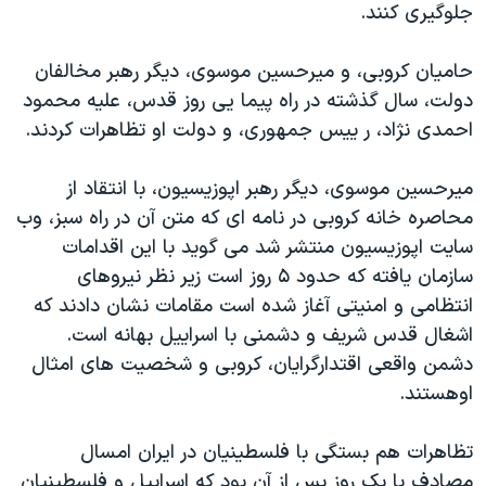
اسرائیل در جنگ
جلوگیری کنند.
نرگس محمدی برنده جایزه نوبل صلح
حامیان کروبی، و میرحسین موسوی، دیگر رهبر مخالفان
همایش محافظه‌کاران آمریکا «سی‌پک»
دولت، سال گذشته در راه پیما یی روز قدس، علیه محمود
صفحه‌های ویژه
احمدی نژاد، ر ییس جمهوری، و دولت او تظاهرات کردند.
سفر پرزیدنت ترامپ به چین
میرحسین موسوی، دیگر رهبر اپوزیسیون، با انتقاد از
محاصره خانه کروبی در نامه ای که متن آن در راه سبز، وب
سایت اپوزیسیون منتشر شد می گوید با این اقدامات
سازمان یافته که حدود ۵ روز است زیر نظر نیروهای
انتظامی و امنیتی آغاز شده است مقامات نشان دادند که
اشغال قدس شریف و دشمنی با اسراییل بهانه است.
دشمن واقعی اقتدارگرایان، کروبی و شخصیت های امثال
اوهستند.
تظاهرات هم بستگی با فلسطینیان در ایران امسال
مصادف با یک روز پس از آن بود که اسراییل و فلسطینیان