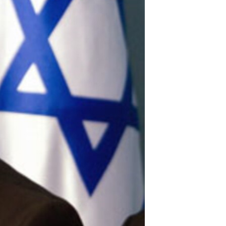
مستندها
فرهنگ و زندگی
حقوق شهروندی
انتخابات ریاست جمهوری آمریکا ۲۰۲۴
اقتصادی
حمله جمهوری اسلامی به اسرائیل
رمز مهسا
علم و فناوری
اسرائیل در جنگ
ورزش زنان در ایران
گالری عکس
اعتراضات زن، زندگی، آزادی
آرشیو پخش زنده
مجموعه مستندهای دادخواهی
تریبونال مردمی آبان ۹۸
دادگاه حمید نوری
چهل سال گروگان‌گیری
قانون شفافیت دارائی کادر رهبری ایران
اعتراضات مردمی آبان ۹۸
اسرائیل در جنگ