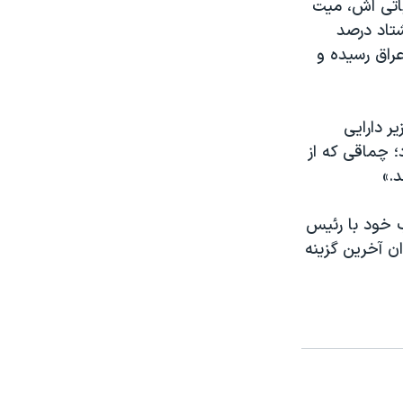
باتی اش، میت
تاد درصد
راق رسیده و
ر دارایی
؛ چماقی که از
.»
 خود با رئیس
ان آخرین گزینه