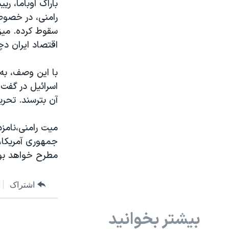
باراک اوباما، 
رامنی، در خصوص
سقوط کرده. میزا
اقتصاد ایران دچ
با این وصف، به 
اسرائیل در گفت 
آن بترسند. تحر
میت رامنی،نامز
جمهوری آمریکا، 
مطرح خواهد بو
اشتراک
بیشتر بخوانید