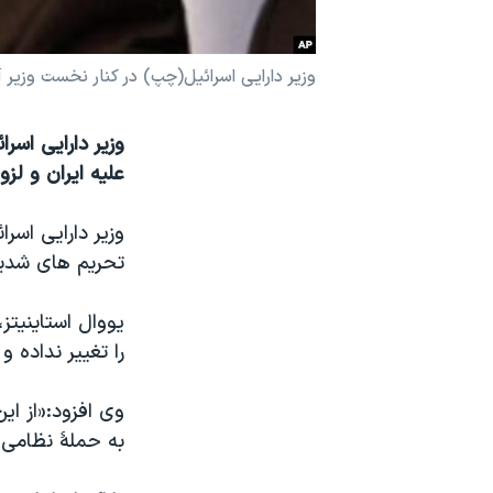
نرگس محمدی برنده جایزه نوبل صلح
همایش محافظه‌کاران آمریکا «سی‌پک»
وزیر دارایی اسرائیل(چپ) در کنار نخست وزیر 
صفحه‌های ویژه
وزیر دارایی اسر
سفر پرزیدنت ترامپ به چین
علیه ایران و لز
وزیر دارایی اسر
تحریم های شدید
یووال استاینیتز
را تغییر نداده
وی افزود:«از ای
به حملۀ نظامی 