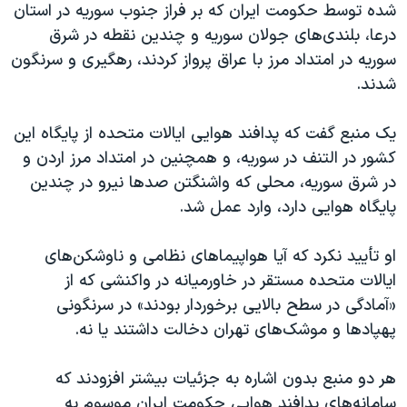
اسرائیل در جنگ
شده توسط حکومت ایران که بر فراز جنوب سوریه در استان
درعا، بلندی‌های جولان سوریه و چندین نقطه در شرق
نرگس محمدی برنده جایزه نوبل صلح
سوریه در امتداد مرز با عراق پرواز کردند، رهگیری و سرنگون
همایش محافظه‌کاران آمریکا «سی‌پک»
شدند.
صفحه‌های ویژه
یک منبع گفت که پدافند هوایی ایالات متحده از پایگاه این
سفر پرزیدنت ترامپ به چین
کشور در التنف در سوریه، و همچنین در امتداد مرز اردن و
در شرق سوریه، محلی که واشنگتن صدها نیرو در چندین
پایگاه هوایی دارد، وارد عمل شد.
او تأیید نکرد که آیا هواپیماهای نظامی و ناوشکن‌های
ایالات متحده مستقر در خاورمیانه در واکنشی که از
«آمادگی در سطح بالایی برخوردار بودند» در سرنگونی
پهپادها و موشک‌های تهران دخالت داشتند یا نه.
هر دو منبع بدون اشاره به جزئیات بیشتر افزودند که
سامانه‌های پدافند هوایی حکومت ایران موسوم به