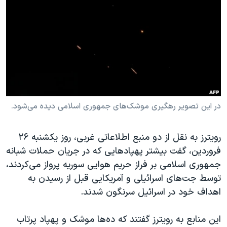
دنبال کنید
مستندها
فرهنگ و زندگی
حقوق شهروندی
انتخابات ریاست جمهوری آمریکا ۲۰۲۴
اقتصادی
حمله جمهوری اسلامی به اسرائیل
رمز مهسا
علم و فناوری
زبانهای مختلف
اسرائیل در جنگ
ورزش زنان در ایران
گالری عکس
اعتراضات زن، زندگی، آزادی
در این تصویر رهگیری موشک‌های جمهوری اسلامی دیده می‌شود.
آرشیو پخش زنده
مجموعه مستندهای دادخواهی
رویترز به نقل از دو منبع اطلاعاتی غربی، روز یکشنبه ۲۶
تریبونال مردمی آبان ۹۸
فروردین، گفت بیشتر پهپادهایی که در جریان حملات شبانه
دادگاه حمید نوری
جمهوری اسلامی بر فراز حریم هوایی سوریه پرواز می‌کردند،
چهل سال گروگان‌گیری
توسط جت‌های اسرائیلی و آمریکایی قبل از رسیدن به
اهداف خود در اسرائیل سرنگون شدند.
قانون شفافیت دارائی کادر رهبری ایران
اعتراضات مردمی آبان ۹۸
این منابع به رویترز گفتند که ده‌ها موشک و پهپاد پرتاب