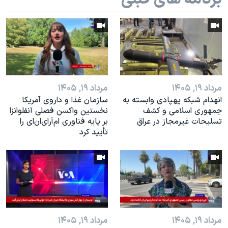
اسرائیل در جنگ
نرگس محمدی برنده جایزه نوبل صلح
همایش محافظه‌کاران آمریکا «سی‌پک»
صفحه‌های ویژه
سفر پرزیدنت ترامپ به چین
مرداد ۱۹, ۱۴۰۵
مرداد ۱۹, ۱۴۰۵
انهدام شبکه پهپادی وابسته به
سازمان غذا و داروی آمریکا
جمهوری اسلامی و کشف
نخستین واکسن فصلی آنفلوانزا
تسلیحات غیرمجاز در عراق
بر پایه فناوری ام‌آر‌ای‌ان‌ای را
تأیید کرد
مرداد ۱۹, ۱۴۰۵
مرداد ۱۹, ۱۴۰۵