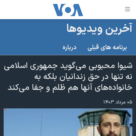
ینکهای
ابل
سترسی
آخرین ویدیوها
خانه
هش
نسخه سبک وب‌سایت
ه
برنامه های قبلی
درباره
حتوای
موضوع ها
صلی
شیوا محبوبی می‌گوید جمهوری اسلامی
برنامه های تلویزیونی
ایران
هش
نه تنها در حق زندانیان بلکه به
جدول برنامه ها
ه
آمریکا
فحه
خانواده‌های آنها هم ظلم و جفا می‌کند
صفحه‌های ویژه
جهان
صلی
فرکانس‌های صدای آمریکا
ورزشی
جام جهانی ۲۰۲۶
هش
۰۵ مرداد ۱۴۰۳
پخش رادیویی
ه
گزیده‌ها
عملیات خشم حماسی
ستجو
۲۵۰سالگی آمریکا
ویژه برنامه‌ها
یادگیری زبان انگلیسی
ویدیوها
بایگانی برنامه‌های تلویزیونی