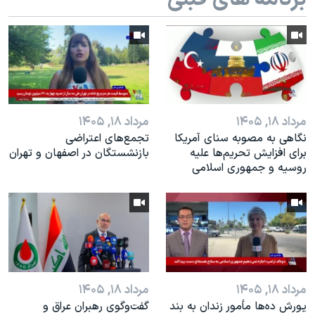
اسرائیل در جنگ
نرگس محمدی برنده جایزه نوبل صلح
همایش محافظه‌کاران آمریکا «سی‌پک»
صفحه‌های ویژه
سفر پرزیدنت ترامپ به چین
مرداد ۱۸, ۱۴۰۵
مرداد ۱۸, ۱۴۰۵
نگاهی به مصوبه سنای آمریکا
تجمع‌های اعتراضی
برای افزایش تحریم‌ها علیه
بازنشستگان در اصفهان و تهران
روسیه و جمهوری اسلامی
مرداد ۱۸, ۱۴۰۵
مرداد ۱۸, ۱۴۰۵
یورش ده‌ها مأمور زندان به بند
گفت‌وگوی رهبران عراق و