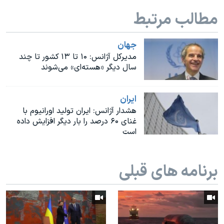
اسرائیل در جنگ
مطالب مرتبط
نرگس محمدی برنده جایزه نوبل صلح
همایش محافظه‌کاران آمریکا «سی‌پک»
جهان
مدیرکل آژانس: ۱۰ تا ۱۳ کشور تا چند
صفحه‌های ویژه
سال دیگر «هسته‌ای» می‌شوند
سفر پرزیدنت ترامپ به چین
ايران
هشدار آژانس: ایران تولید اورانیوم با
غنای ۶۰ درصد را بار دیگر افزایش داده
است
برنامه های قبلی