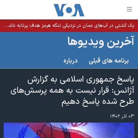
ینکهای
ابل
سترسی
یک کشتی در آب‌های عمان در نزدیکی تنگه هرمز هدف پرتابه ناشناس قرار گرفت
خانه
هش
آخرین ویدیوها
نسخه سبک وب‌سایت
ه
حتوای
موضوع ها
برنامه های قبلی
درباره
صلی
برنامه های تلویزیونی
ایران
هش
جدول برنامه ها
پاسخ جمهوری اسلامی به گزارش
ه
آمریکا
فحه
صفحه‌های ویژه
آژانس: قرار نیست به همه پرسش‌های
جهان
صلی
فرکانس‌های صدای آمریکا
طرح شده پاسخ دهیم
ورزشی
جام جهانی ۲۰۲۶
هش
پخش رادیویی
ه
گزیده‌ها
عملیات خشم حماسی
۰۳ آذر ۱۴۰۲
ستجو
۲۵۰سالگی آمریکا
ویژه برنامه‌ها
یادگیری زبان انگلیسی
ویدیوها
بایگانی برنامه‌های تلویزیونی