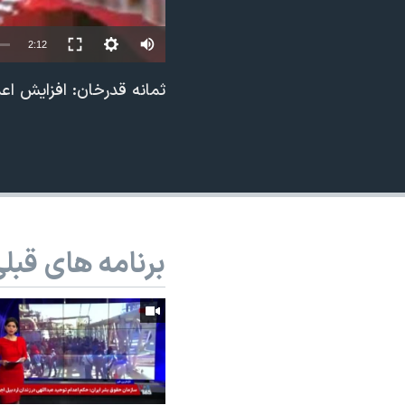
نرگس محمدی برنده جایزه نوبل صلح
2:12
همایش محافظه‌کاران آمریکا «سی‌پک»
صفحه‌های ویژه
ثمانه قدرخان: افزایش اع
سفر پرزیدنت ترامپ به چین
برنامه های قبل