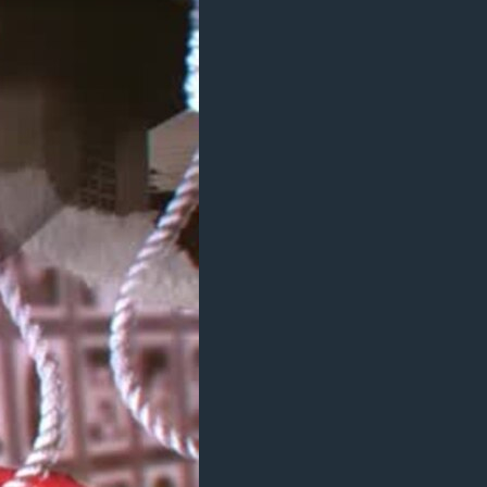
مستندها
فرهنگ و زندگی
حقوق شهروندی
انتخابات ریاست جمهوری آمریکا ۲۰۲۴
اقتصادی
حمله جمهوری اسلامی به اسرائیل
رمز مهسا
علم و فناوری
اسرائیل در جنگ
ورزش زنان در ایران
گالری عکس
اعتراضات زن، زندگی، آزادی
آرشیو پخش زنده
مجموعه مستندهای دادخواهی
تریبونال مردمی آبان ۹۸
دادگاه حمید نوری
چهل سال گروگان‌گیری
قانون شفافیت دارائی کادر رهبری ایران
اعتراضات مردمی آبان ۹۸
اسرائیل در جنگ