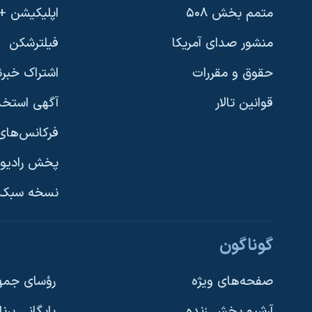
متمم بخش ۵۰۸
اپلیکیشن +VOA
منشور صدای آمریکا
فیلترشکن
حقوق و مقررات
اشتراک خبرن
قوانین تالار
آگهی استخد
فرکانس‌های 
پخش رادیو
یادگیری زبان انگلیسی
نسخه سبک 
دنبال کنید
گوناگون
صفحه‌های ویژه
رؤسای جمهو
آرشیو پخش زنده
بایگانی برن