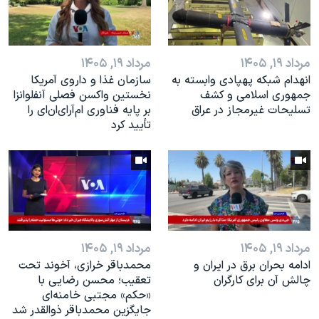
اسرائیل در جنگ
نرگس محمدی برنده جایزه نوبل صلح
همایش محافظه‌کاران آمریکا «سی‌پک»
مرداد ۱۹, ۱۴۰۵
مرداد ۱۹, ۱۴۰۵
انهدام شبکه پهپادی وابسته به
سازمان غذا و داروی آمریکا
صفحه‌های ویژه
جمهوری اسلامی و کشف
نخستین واکسن فصلی آنفلوانزا
سفر پرزیدنت ترامپ به چین
تسلیحات غیرمجاز در عراق
بر پایه فناوری ام‌آر‌ای‌ان‌ای را
تأیید کرد
مرداد ۱۹, ۱۴۰۵
مرداد ۱۹, ۱۴۰۵
ادامه بحران برق در ایران و
محمدباقر خرازی، آخوند تحت
چالش آن برای کارگران
تعقیب؛ محسن رضایی با
«حکم» مجتبی خامنه‌ای
جایگزین محمدباقر ذوالقدر شد