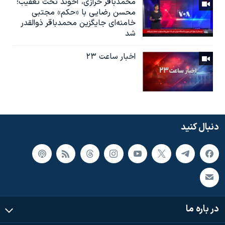
محمدباقر خرازی، آخوند تحت تعقیب؛
محسن رضایی با «حکم» مجتبی
خامنه‌ای جایگزین محمدباقر ذوالقدر
شد
اخبار ساعت ۲۳
دنبال کنید
در باره ما